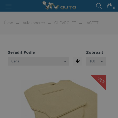
0
Úvod
Autokoberce
CHEVROLET
LACETTI
Seřadit Podle
Zobrazit
-39%