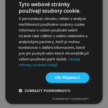
Tyto webové stránky
používají soubory cookie.
K personalizaci obsahu, reklam a analýze
návštěvnosti používáme soubory cookie.
Informace o vašem používání našich
Gumové autokoberce pro CHEVROLET
stránek také sdílíme s našimi reklamními a
LACETTI 4ks 2003-2009
analytickými partnery, kteří je mohou
834,00 Kč
kombinovat s dalšími informacemi, které
jste jim poskytli nebo které shromáždili při
vašem používání jejich služeb.
Zásady
Přidat Do Košíku
ochrany osobních údajů
Přidat
k
VŠE PŘIJMOUT
oblíbeným
ZOBRAZIT PODROBNOSTI
POWERED BY COOKIESCRIPT
Nezbytně
Výkonové
Soubory
nutné
soubory
cílení