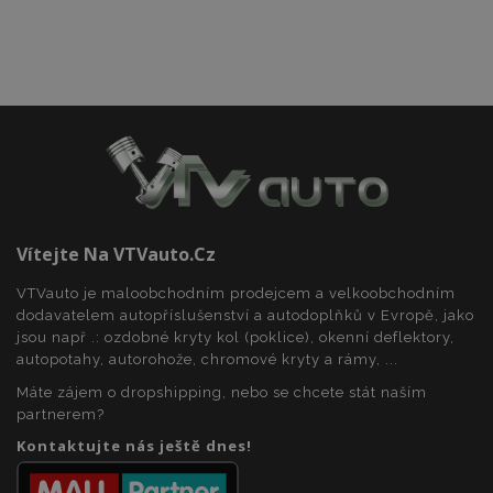
soubory
Funkční soubory
Nezbytně nutné soubory
Výkonové soubory
Vítejte Na VTVauto.cz
Soubory cílení
Funkční soubory
VTVauto je maloobchodním prodejcem a velkoobchodním
Nezbytně nutné soubory cookie umožňují základní
dodavatelem autopříslušenství a autodoplňků v Evropě, jako
funkce webových stránek, jako je přihlášení
jsou např .: ozdobné kryty kol (poklice), okenní deflektory,
uživatele a správa účtu. Webové stránky nelze bez
autopotahy, autorohože, chromové kryty a rámy, ...
nezbytně nutných souborů cookie správně
používat.
Máte zájem o dropshipping, nebo se chcete stát naším
partnerem?
Poskytovatel
/
Název
Vy
Doména
Kontaktujte nás ještě dnes!
section_data_ids
1 
Adobe Inc.
www.vtvauto.cz