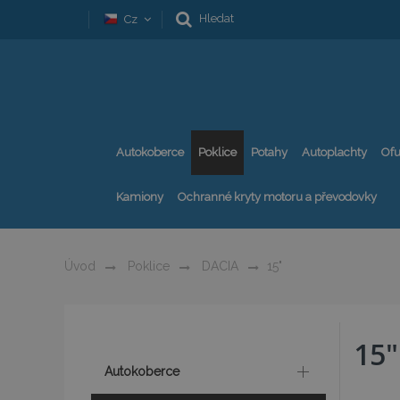
Hledat
Cz
Autokoberce
Poklice
Potahy
Autoplachty
Ofu
Kamiony
Ochranné kryty motoru a převodovky
Úvod
Poklice
DACIA
15"
15"
Autokoberce