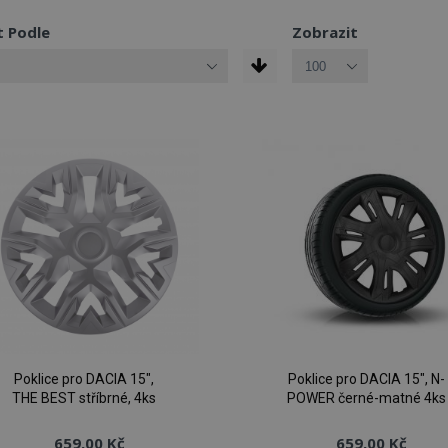
t Podle
Zobrazit
Poklice pro DACIA 15",
Poklice pro DACIA 15", N-
THE BEST stříbrné, 4ks
POWER černé-matné 4ks
659,00 Kč
659,00 Kč