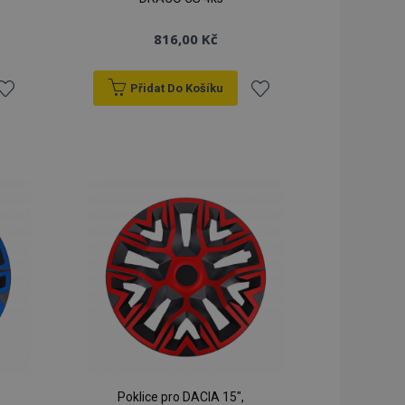
lší oznámení, která
816,00 Kč
klad zpráva o
 a různé chybové
vymaže poté, co se
Přidat Do Košíku
dy prohlížených
řidat
Přidat
ci.
o porovnávaných
k
k
orovnávaných
blíbeným
oblíbeným
ci.
ry používá systém
ěny verze stránky
žňuje mít v
né stránky, např.
ním úložišti.
á strategie
 (překlad na straně
kie spouští
ezipaměti. Když je
ack-endovou
Poklice pro DACIA 15",