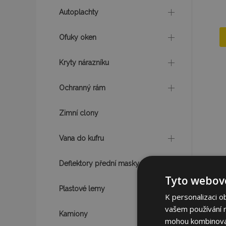
Autoplachty
Ofuky oken
Kryty nárazníku
Ochranný rám
Zimní clony
Vana do kufru
Deflektory přední masky
Tyto webové
Plastové lemy
K personalizaci o
vašem používání na
Kamiony
mohou kombinovat 