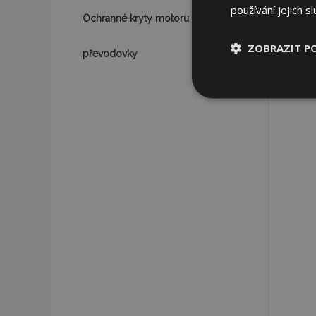
používání jejich s
Ochranné kryty motoru a
ZOBRAZIT P
převodovky
Nezbytně nu
soubory
Nez
Nezbytně nutné soubo
Webové stránky nelz
Název
section_data_ids