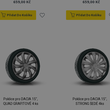
659,00 Kč
659,00 Kč
Přidat Do Košíku
Přidat Do Košíku
Přidat
P
k
oblíbeným
o
Poklice pro DACIA 15",
Poklice pro DACIA 15",
QUAD GRAFITOVÉ 4 ks
STRONG ŠEDÉ 4ks