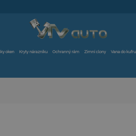
ky oken
Kryty nárazníku
Ochranný rám
Zimní clony
Vana do kufru