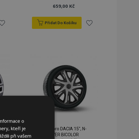
659,00 Kč
Přidat Do Košíku
řidat
Přidat
k
k
blíbeným
oblíbeným
Informace o
ery, kteří je
Poklice pro DACIA 15", N-
POWER BICOLOR
ždili při vašem