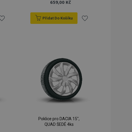
659,00 Kč
Přidat Do Košíku
řidat
Přidat
k
k
blíbeným
oblíbeným
Poklice pro DACIA 15",
QUAD ŠEDÉ 4ks