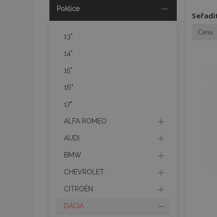
Poklice
Seřadi
13"
14"
15"
16"
17"
ALFA ROMEO
AUDI
BMW
CHEVROLET
CITROËN
DACIA