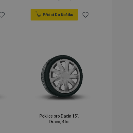
Přidat Do Košíku
řidat
Přidat
k
k
blíbeným
oblíbeným
Poklice pro Dacia 15",
Draco, 4 ks