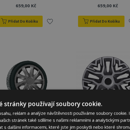
659,00 Kč
659,00 Kč
Přidat Do Košíku
Přidat Do Košíku
Přidat
P
k
oblíbeným
o
 stránky používají soubory cookie.
bsahu, reklam a analýze návštěvnosti používáme soubory cookie. 
šich stránek také sdílíme s našimi reklamními a analytickými partn
Poklice pro DACIA 15",
Poklice pro DACIA 15",
DRACO GRAFFI 4ks
THE BEST stříbrno-
s dalšími informacemi, které jste jim poskytli nebo které shromá