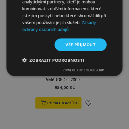
analytickými partnery, kteří je mohou
kombinovat s dalšími informacemi, které
jste jim poskytli nebo které shromáždili při
vašem používání jejich služeb.
Zásady
ochrany osobních údajů
VŠE PŘIJMOUT
ZOBRAZIT PODROBNOSTI
POWERED BY COOKIESCRIPT
Nezbytně
Výkonové
Soubory
Gumové autokoberce pro VOLKSWAGEN
nutné
soubory
cílení
AMAROK 4ks 2009-
soubory
954,00 Kč
Přidat Do Košíku
Funkční soubory
Přidat
k