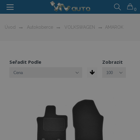
0
Úvod
Autokoberce
VOLKSWAGEN
AMAROK
Seřadit Podle
Zobrazit