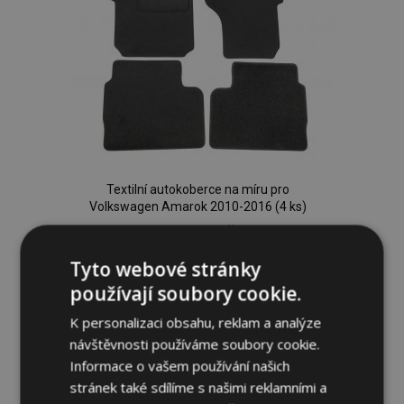
Textilní autokoberce na míru pro
Volkswagen Amarok 2010-2016 (4 ks)
649,00 Kč
Tyto webové stránky
Přidat Do Košíku
používají soubory cookie.
Přidat
K personalizaci obsahu, reklam a analýze
návštěvnosti používáme soubory cookie.
k
Informace o vašem používání našich
oblíbeným
stránek také sdílíme s našimi reklamními a