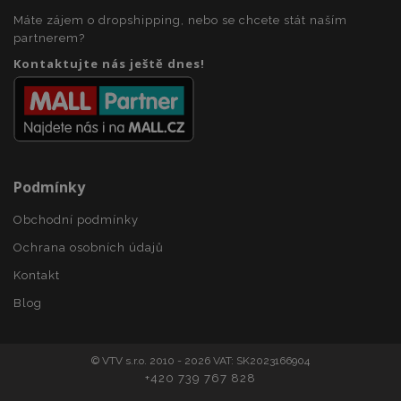
mage-messages
1 
Adobe Inc.
www.vtvauto.cz
Máte zájem o dropshipping, nebo se chcete stát naším
partnerem?
Kontaktujte nás ještě dnes!
zásadách ochrany soukromí společnosti Google
Podmínky
recently_viewed_product_previous
1 
Adobe Inc.
Obchodní podmínky
www.vtvauto.cz
Ochrana osobních údajů
Kontakt
Blog
recently_compared_product
1 
Adobe Inc.
www.vtvauto.cz
© VTV s.r.o. 2010 - 2026 VAT: SK2023166904
+420 739 767 828
recently_compared_product_previous
1 
Adobe Inc.
www.vtvauto.cz