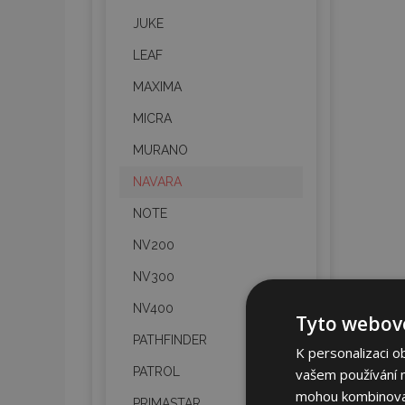
JUKE
LEAF
MAXIMA
MICRA
MURANO
NAVARA
NOTE
NV200
NV300
NV400
Tyto webové
PATHFINDER
K personalizaci o
PATROL
vašem používání na
mohou kombinovat 
PRIMASTAR