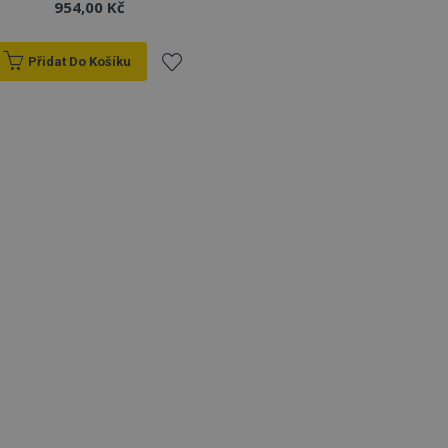
954,00 Kč
Přidat Do Košíku
Přidat
k
oblíbeným