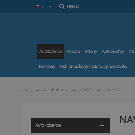
Hledat
Cz
Autokoberce
Poklice
Potahy
Autoplachty
Ofu
Kamiony
Ochranné kryty motoru a převodovky
Úvod
Autokoberce
NISSAN
NAVARA
NA
Autokoberce