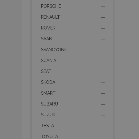
PORSCHE
mage-messages
RENAULT
ROVER
recently_viewed_p
SAAB
SSANGYONG
recently_compare
SCANIA
recently_compare
SEAT
X-Magento-Vary
SKODA
SMART
SUBARU
mage-translation-f
SUZUKI
TESLA
mage-cache-sessi
TOYOTA