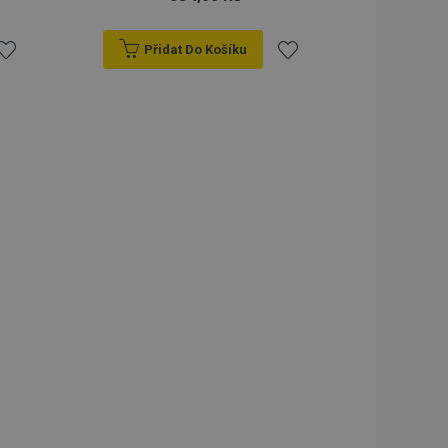
Přidat Do Košíku
řidat
Přidat
k
k
blíbeným
oblíbeným