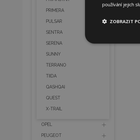
používání jejich s
PRIMERA
ZOBRAZIT P
PULSAR
SENTRA
Nezbytně nu
SERENA
soubory
SUNNY
TERRANO
TIIDA
QASHQAI
Nez
QUEST
Nezbytně nutné soubo
Webové stránky nelz
X-TRAIL
Název
OPEL
section_data_ids
PEUGEOT