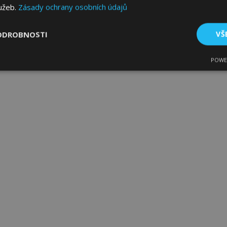
lužeb.
Zásady ochrany osobních údajů
ODROBNOSTI
VŠ
POWE
tné
Výkonové soubory
Soubory cílení
Fun
bytně nutné soubory
Výkonové soubory
Soubory cílení
Funkční sou
ry cookie umožňují základní funkce webových stránek, jako je přihlášení uživatele
e bez nezbytně nutných souborů cookie správně používat.
Poskytovatel
/
Vyprší
Popis
Doména
1 den
Ukládá informace specifické
Adobe Inc.
související s akcemi zahájen
www.vtvauto.cz
jako je zobrazení seznamu p