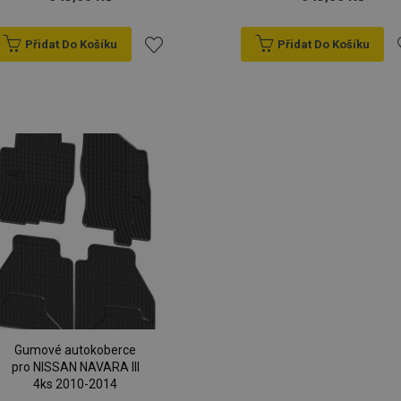
Přidat Do Košíku
Přidat Do Košíku
Přidat
P
k
oblíbeným
o
Gumové autokoberce
pro NISSAN NAVARA III
4ks 2010-2014