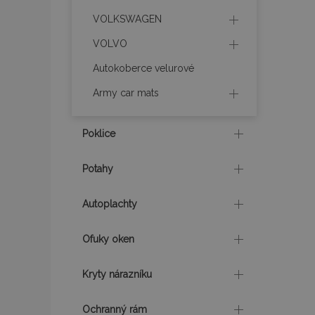
VOLKSWAGEN
product_data_sto
VOLVO
Autokoberce velurové
recently_viewed_p
Army car mats
CookieScriptConse
Poklice
udid
Potahy
Autoplachty
PHPSESSID
Ofuky oken
Kryty nárazníku
mage-cache-stor
Ochranný rám