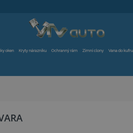
ky oken
Kryty nárazníku
Ochranný rám
Zimní clony
Vana do kufru
VARA