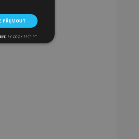
E PŘIJMOUT
RED BY COOKIESCRIPT
kční soubory
bory
 a správa účtu.
 pro zákazníka
ými nakupujícími,
řání, informace o