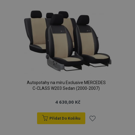
k
PHPSESSID
59 
PHP.net
42 s
.vtvauto.cz
oblíbeným
Autopotahy na míru Exclusive MERCEDES
C-CLASS W203 Sedan (2000-2007)
4 630,00 Kč
Přidat Do Košíku
mage-cache-storage
1 
Adobe Inc.
www.vtvauto.cz
Přidat