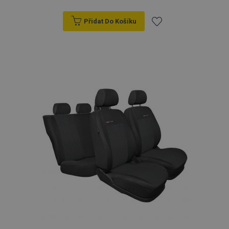
Přidat Do Košíku
Přidat
k
oblíbeným