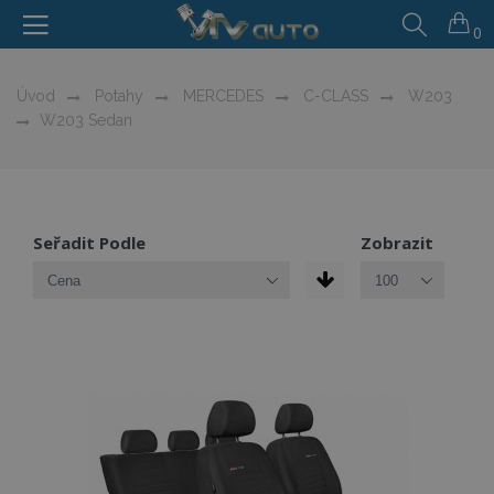
0
Úvod
Potahy
MERCEDES
C-CLASS
W203
W203 Sedan
Seřadit Podle
Zobrazit