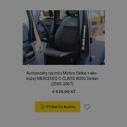
k
oblíbeným
CookieScriptConsent
4 tý
CookieScript
d
www.vtvauto.cz
Autopotahy na míru Motive (látka + eko-
kůže) MERCEDES C-CLASS W203 Sedan
udid
.vtvauto.cz
4 tý
d
(2000-2007)
4 630,00 Kč
Přidat Do Košíku
Přidat