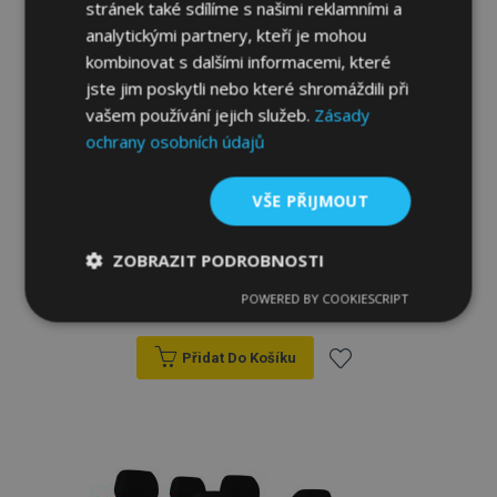
stránek také sdílíme s našimi reklamními a
analytickými partnery, kteří je mohou
kombinovat s dalšími informacemi, které
jste jim poskytli nebo které shromáždili při
vašem používání jejich služeb.
Zásady
ochrany osobních údajů
VŠE PŘIJMOUT
Autopotahy Premium pro MERCEDES C-
CLASS W203 (2000-2007) 829-SZ
ZOBRAZIT PODROBNOSTI
3 639,00 Kč
POWERED BY COOKIESCRIPT
Nezbytně
Výkonové
Soubory
nutné
soubory
cílení
soubory
Přidat Do Košíku
Přidat
Funkční soubory
k
oblíbeným