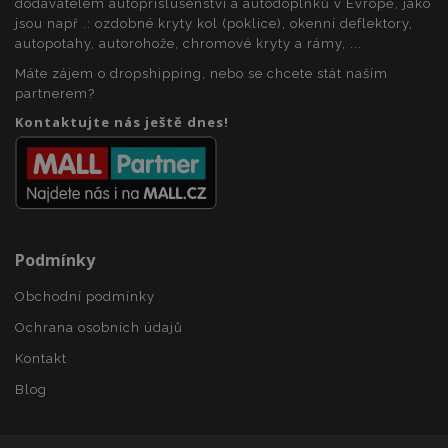
dodavatelem autopříslušenství a autodoplňků v Evropě, jako
kampaních pro
mezipaměti
a provádí
analytické
v prohlížeči,
jsou např .: ozdobné kryty kol (poklice), okenní deflektory,
informace
přehledy webů.
aby se
o tom, jak
autopotahy, autorohože, chromové kryty a rámy, ...
stránky
koncový
načítaly
_gid
1 den
Tento soubor
Google LLC
uživatel
Máte zájem o dropshipping, nebo se chcete stát naším
rychleji.
cookie nastavuje
.vtvauto.cz
používá
Google
partnerem?
webové
Analytics. Ukládá
stránky a
a aktualizuje
Kontaktujte nás ještě dnes!
jakoukoli
jedinečnou
reklamu,
hodnotu pro
kterou
každou
koncový
navštívenou
uživatel
stránku a slouží k
mohl vidět
počítání a
před
sledování
návštěvou
zobrazení
uvedeného
stránek.
webu.
Podmínky
_ga_25FZD5G6DL
.vtvauto.cz
1 rok 1
Tento soubor
měsíc
cookie používá
Obchodní podmínky
Google Analytics
k zachování
Ochrana osobních údajů
stavu relace.
Kontakt
Blog