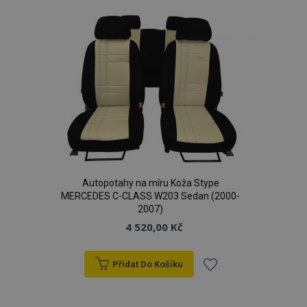
oblíbeným
mage-cache-sessid
1 
Adobe Inc.
www.vtvauto.cz
product_data_storage
1 
Adobe Inc.
Autopotahy na míru Koža Stype
www.vtvauto.cz
MERCEDES C-CLASS W203 Sedan (2000-
2007)
4 520,00 Kč
Přidat Do Košíku
recently_viewed_product
1 
Adobe Inc.
www.vtvauto.cz
Přidat