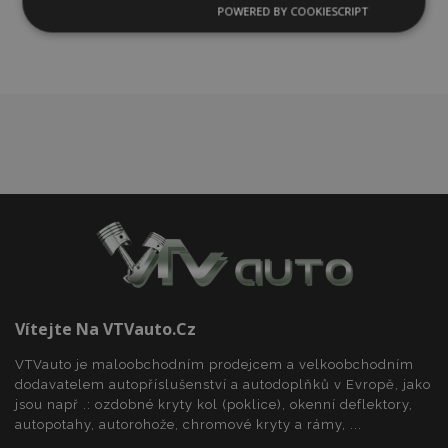
oblíbeným
POWERED BY COOKIESCRIPT
Nezbytně
Výkonové
Soubory
nutné
soubory
cílení
soubory
Funkční soubory
Nezbytně nutné soubory
Výkonové soubory
Soubory cílení
Funkční soubory
Vítejte Na VTVauto.cz
Nezbytně nutné soubory cookie umožňují základní
funkce webových stránek, jako je přihlášení
VTVauto je maloobchodním prodejcem a velkoobchodním
uživatele a správa účtu. Webové stránky nelze bez
nezbytně nutných souborů cookie správně
dodavatelem autopříslušenství a autodoplňků v Evropě, jako
používat.
jsou např .: ozdobné kryty kol (poklice), okenní deflektory,
autopotahy, autorohože, chromové kryty a rámy, ...
Poskytovatel
/
Název
Vy
Doména