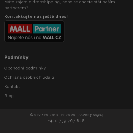
Máte zájem o dropshipping, nebo se chcete stát naším
section_data_ids
1 
partnerem?
Adobe Inc.
www.vtvauto.cz
Kontaktujte nás ještě dnes!
Podmínky
mage-messages
1 
Adobe Inc.
Obchodní podmínky
www.vtvauto.cz
Ochrana osobních údajů
Kontakt
Blog
zásadách ochrany soukromí společnosti Google
© VTV s.r.o. 2010 - 2026 VAT: SK2023166904
+420 739 767 828