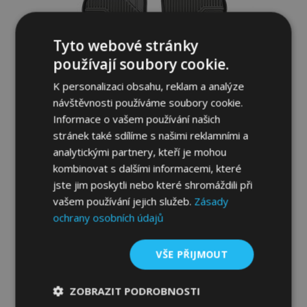
Tyto webové stránky
používají soubory cookie.
K personalizaci obsahu, reklam a analýze
návštěvnosti používáme soubory cookie.
Informace o vašem používání našich
stránek také sdílíme s našimi reklamními a
analytickými partnery, kteří je mohou
3D Gumové autokoberce No.77 pro
kombinovat s dalšími informacemi, které
MITSUBISHI SPACE STAR 2013-up (4 ks)
jste jim poskytli nebo které shromáždili při
1 179,00 Kč
vašem používání jejich služeb.
Zásady
ochrany osobních údajů
Přidat Do Košíku
VŠE PŘIJMOUT
Přidat
k
ZOBRAZIT PODROBNOSTI