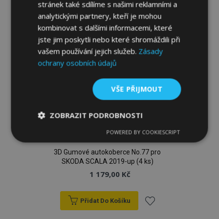
oblíbeným
stránek také sdílíme s našimi reklamními a
analytickými partnery, kteří je mohou
kombinovat s dalšími informacemi, které
jste jim poskytli nebo které shromáždili při
vašem používání jejich služeb.
Zásady
ochrany osobních údajů
VŠE PŘIJMOUT
ZOBRAZIT PODROBNOSTI
POWERED BY COOKIESCRIPT
Nezbytně
Výkonové
Soubory
nutné
soubory
cílení
soubory
3D Gumové autokoberce No.77 pro
SKODA SCALA 2019-up (4 ks)
1 179,00 Kč
Funkční soubory
Přidat Do Košíku