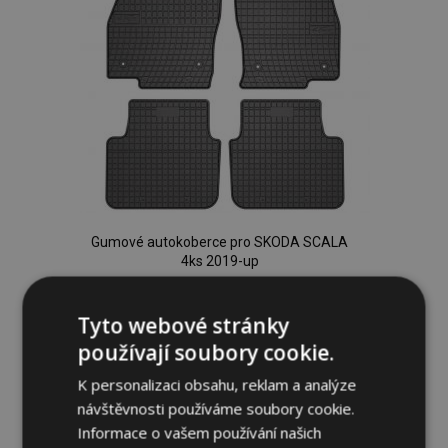
Gumové autokoberce pro SKODA SCALA
4ks 2019-up
834,00 Kč
Tyto webové stránky
Přidat Do Košíku
používají soubory cookie.
Přidat
K personalizaci obsahu, reklam a analýze
návštěvnosti používáme soubory cookie.
k
Informace o vašem používání našich