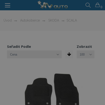
0
Úvod
Autokoberce
SKODA
SCALA
Seřadit Podle
Zobrazit