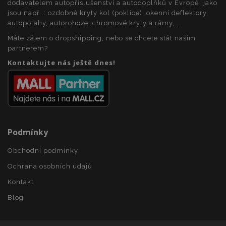
dodavatelem autopříslušenství a autodoplňků v Evropě, jako
jsou např .: ozdobné kryty kol (poklice), okenní deflektory,
mage-messages
1 
Adobe Inc.
autopotahy, autorohože, chromové kryty a rámy, ...
www.vtvauto.cz
Máte zájem o dropshipping, nebo se chcete stát naším
partnerem?
Kontaktujte nás ještě dnes!
zásadách ochrany soukromí společnosti Google
Podmínky
recently_viewed_product_previous
1 
Adobe Inc.
www.vtvauto.cz
Obchodní podmínky
Ochrana osobních údajů
Kontakt
recently_compared_product
1 
Adobe Inc.
www.vtvauto.cz
Blog