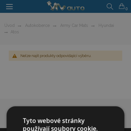
0
Úvod
Autokoberce
Army Car Mats
Hyundai
Atos
Nelze najít produkty odpovídající výběru.
Tyto webové stránky
používají soubory cookie.