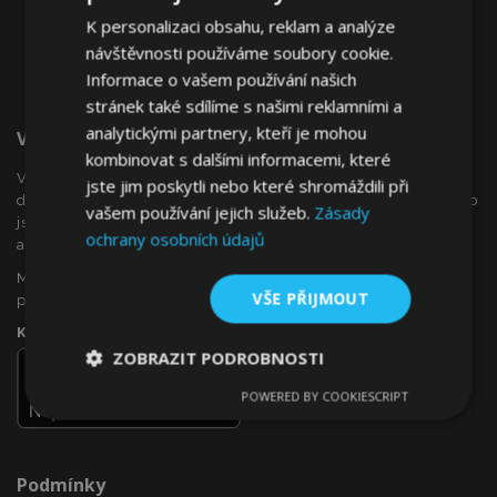
K personalizaci obsahu, reklam a analýze
návštěvnosti používáme soubory cookie.
Informace o vašem používání našich
stránek také sdílíme s našimi reklamními a
analytickými partnery, kteří je mohou
Vítejte Na VTVauto.cz
kombinovat s dalšími informacemi, které
VTVauto je maloobchodním prodejcem a velkoobchodním
jste jim poskytli nebo které shromáždili při
dodavatelem autopříslušenství a autodoplňků v Evropě, jako
vašem používání jejich služeb.
Zásady
jsou např .: ozdobné kryty kol (poklice), okenní deflektory,
ochrany osobních údajů
autopotahy, autorohože, chromové kryty a rámy, ...
Máte zájem o dropshipping, nebo se chcete stát naším
VŠE PŘIJMOUT
partnerem?
Kontaktujte nás ještě dnes!
ZOBRAZIT PODROBNOSTI
POWERED BY COOKIESCRIPT
Nezbytně
Výkonové
Soubory
nutné
soubory
cílení
soubory
Podmínky