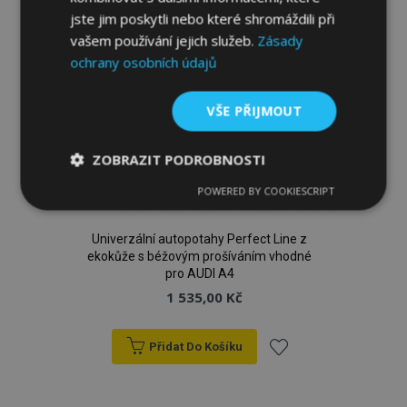
jste jim poskytli nebo které shromáždili při
vašem používání jejich služeb.
Zásady
ochrany osobních údajů
VŠE PŘIJMOUT
ZOBRAZIT PODROBNOSTI
POWERED BY COOKIESCRIPT
Nezbytně
Výkonové
Soubory
nutné
soubory
cílení
soubory
Univerzální autopotahy Perfect Line z
ekokůže s béžovým prošíváním vhodné
pro AUDI A4
1 535,00 Kč
Funkční soubory
Přidat Do Košíku
Přidat