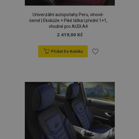
Univerzální autopotahy Peru, vínově-
černé | Ekokůže + Piké látka | přední 1+1,
vhodné pro AUDI A4
2 419,00 Kč
Přidat Do Košíku
Přidat
product_data_storage
1 
Adobe Inc.
www.vtvauto.cz
k
oblíbeným
recently_viewed_product
1 
Adobe Inc.
www.vtvauto.cz
CookieScriptConsent
4 tý
CookieScript