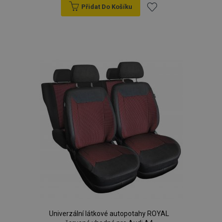
Přidat Do Košíku
Přidat
k
oblíbeným
Univerzální látkové autopotahy ROYAL