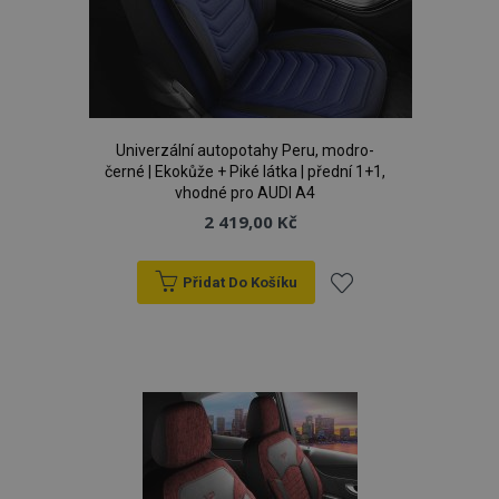
d
www.vtvauto.cz
Univerzální autopotahy Peru, modro-
černé | Ekokůže + Piké látka | přední 1+1,
vhodné pro AUDI A4
2 419,00 Kč
udid
.vtvauto.cz
4 tý
d
Přidat Do Košíku
Přidat
k
oblíbeným
PHPSESSID
59 
PHP.net
42 s
.vtvauto.cz