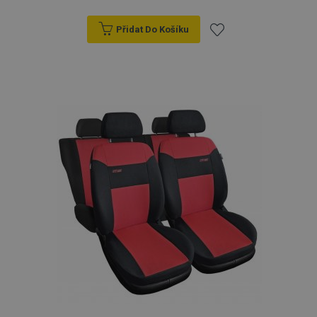
Přidat Do Košíku
Přidat
k
oblíbeným