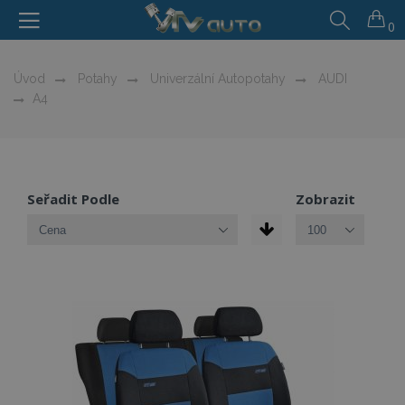
0
Úvod
Potahy
Univerzální Autopotahy
AUDI
A4
Seřadit Podle
Zobrazit