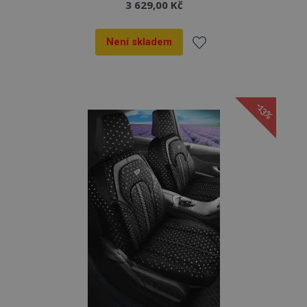
3 629,00 Kč
Není skladem
Přidat
k
-13%
oblíbeným