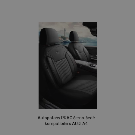
Přidat
k
oblíbeným
Autopotahy PRAG černo-šedé
kompatibilní s AUDI A4