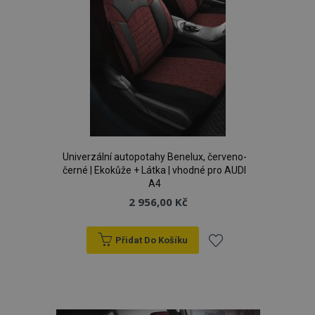
Univerzální autopotahy Benelux, červeno-
černé | Ekokůže + Látka | vhodné pro AUDI
A4
2 956,00 Kč
mage-cache-storage
1 
Adobe Inc.
Přidat Do Košíku
www.vtvauto.cz
Přidat
k