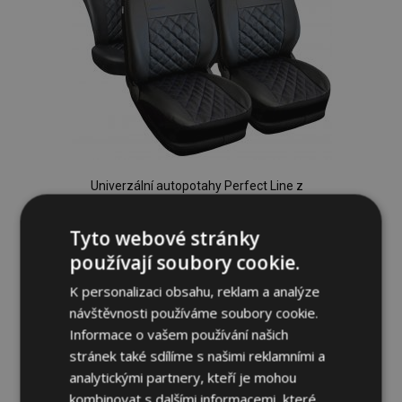
Univerzální autopotahy Perfect Line z
ekokůže s modrým prošíváním vhodné
pro AUDI A4
Tyto webové stránky
1 535,00 Kč
používají soubory cookie.
K personalizaci obsahu, reklam a analýze
Přidat Do Košíku
návštěvnosti používáme soubory cookie.
Přidat
Informace o vašem používání našich
stránek také sdílíme s našimi reklamními a
k
analytickými partnery, kteří je mohou
oblíbeným
kombinovat s dalšími informacemi, které