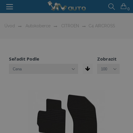
0
Úvod
Autokoberce
CITROEN
C4 AIRCROSS
Seřadit Podle
Zobrazit