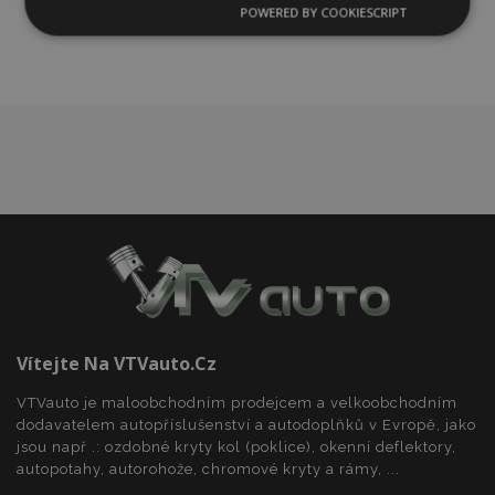
oblíbeným
POWERED BY COOKIESCRIPT
Nezbytně
Výkonové
Soubory
nutné
soubory
cílení
soubory
Funkční soubory
Nezbytně nutné soubory
Výkonové soubory
Soubory cílení
Funkční soubory
Vítejte Na VTVauto.cz
Nezbytně nutné soubory cookie umožňují základní
funkce webových stránek, jako je přihlášení
VTVauto je maloobchodním prodejcem a velkoobchodním
uživatele a správa účtu. Webové stránky nelze bez
nezbytně nutných souborů cookie správně
dodavatelem autopříslušenství a autodoplňků v Evropě, jako
používat.
jsou např .: ozdobné kryty kol (poklice), okenní deflektory,
autopotahy, autorohože, chromové kryty a rámy, ...
Poskytovatel
/
Název
Vy
Doména