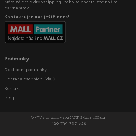
Máte zájem o dropshipping, nebo se chcete stát naším
section_data_ids
1 
partnerem?
Adobe Inc.
www.vtvauto.cz
Kontaktujte nás ještě dnes!
Podmínky
mage-messages
1 
Adobe Inc.
Obchodní podmínky
www.vtvauto.cz
Ochrana osobních údajů
Kontakt
Blog
zásadách ochrany soukromí společnosti Google
© VTV s.r.o. 2010 - 2026 VAT: SK2023166904
+420 739 767 828