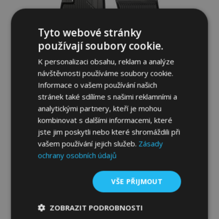
Tyto webové stránky
používají soubory cookie.
K personalizaci obsahu, reklam a analýze
návštěvnosti používáme soubory cookie.
Informace o vašem používání našich
stránek také sdílíme s našimi reklamními a
analytickými partnery, kteří je mohou
3D Gumové autokoberce No.77 pro
kombinovat s dalšími informacemi, které
CITROEN C4 AIRCROSS 2012-2017 (4 ks)
jste jim poskytli nebo které shromáždili při
1 179,00 Kč
vašem používání jejich služeb.
Zásady
ochrany osobních údajů
Přidat Do Košíku
VŠE PŘIJMOUT
Přidat
k
ZOBRAZIT PODROBNOSTI