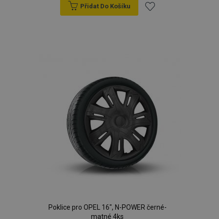
Přidat Do Košíku
Přidat
k
oblíbeným
Poklice pro OPEL 16", N-POWER černé-
matné 4ks