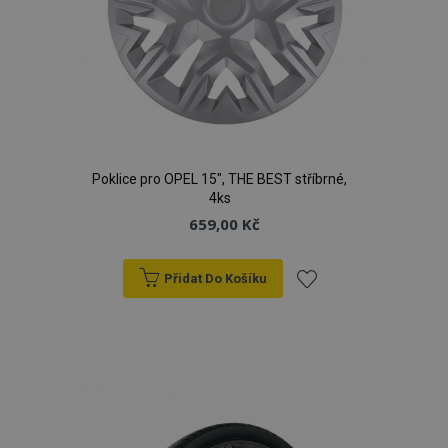
Poklice pro OPEL 15", THE BEST stříbrné,
4ks
659,00 Kč
Přidat Do Košíku
Přidat
k
oblíbeným