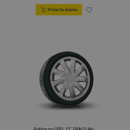
Přidat Do Košíku
Přidat
k
oblíbeným
Poklice pro OPEL 13", DRACO 4ks