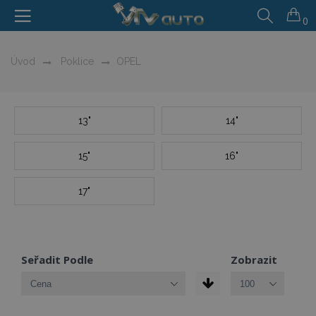
0
Úvod
Poklice
OPEL
13"
14"
15"
16"
17"
Seřadit Podle
Zobrazit