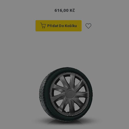
616,00 Kč
Přidat Do Košíku
Přidat
k
oblíbeným