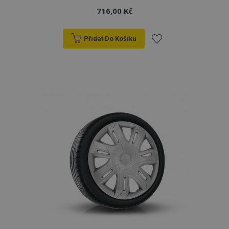
716,00 Kč
Přidat Do Košíku
Přidat
k
oblíbeným