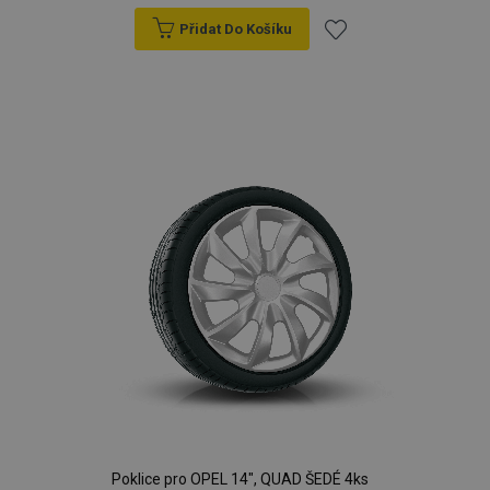
Přidat Do Košíku
Přidat
k
oblíbeným
Poklice pro OPEL 14", QUAD ŠEDÉ 4ks