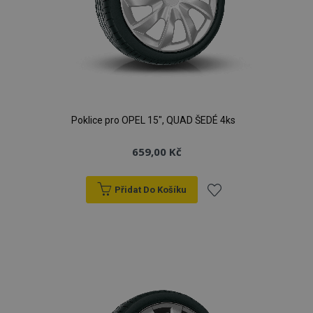
Poklice pro OPEL 15", QUAD ŠEDÉ 4ks
659,00 Kč
Přidat Do Košíku
Přidat
mage-cache-storage
1 
Adobe Inc.
k
www.vtvauto.cz
oblíbeným