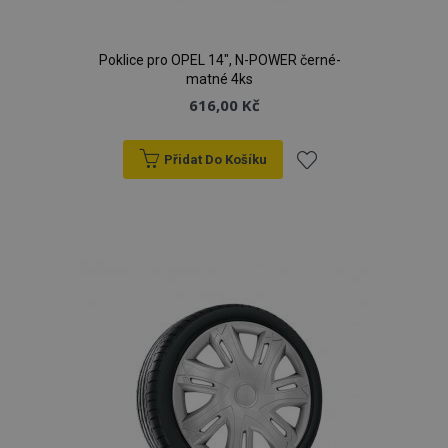
Poklice pro OPEL 14", N-POWER černé-
matné 4ks
616,00 Kč
Přidat Do Košíku
Přidat
k
oblíbeným