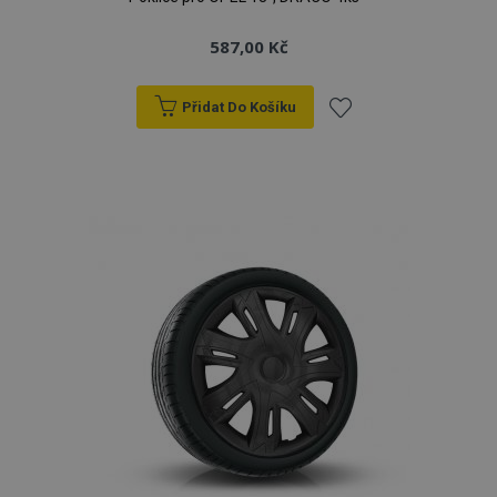
587,00 Kč
Přidat Do Košíku
Přidat
k
oblíbeným