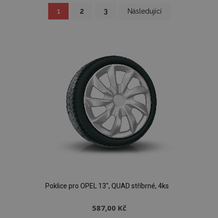
Stránka
Právě
Stránka
Stránka
Stránka
1
2
3
Následující
si
prohlížíte
stránku
Poklice pro OPEL 13", QUAD stříbrné, 4ks
587,00 Kč