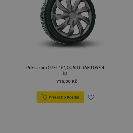
Poklice pro OPEL 16", QUAD GRAFITOVÉ 4
ks
716,00 Kč
Přidat Do Košíku
Přidat
k
oblíbeným