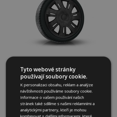
Poklice pro OPEL 15", N-POWER černé-
Tyto webové stránky
matné 4ks
659,00 Kč
používají soubory cookie.
K personalizaci obsahu, reklam a analýze
Přidat Do Košíku
návštěvnosti používáme soubory cookie.
Informace o vašem používání našich
Přidat
stránek také sdílíme s našimi reklamními a
k
analytickými partnery, kteří je mohou
kombinovat s dalšími informacemi, které