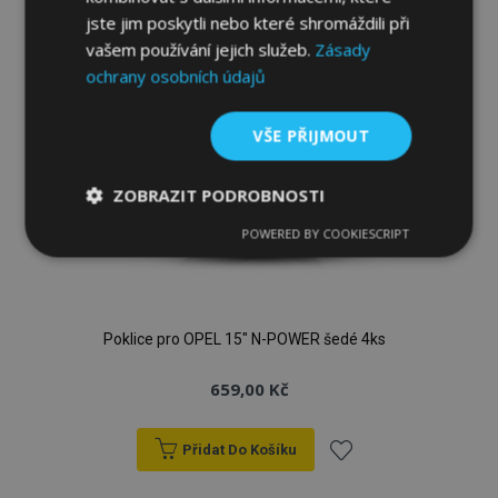
oblíbeným
jste jim poskytli nebo které shromáždili při
vašem používání jejich služeb.
Zásady
ochrany osobních údajů
VŠE PŘIJMOUT
ZOBRAZIT PODROBNOSTI
POWERED BY COOKIESCRIPT
Nezbytně
Výkonové
Soubory
nutné
soubory
cílení
soubory
Poklice pro OPEL 15" N-POWER šedé 4ks
Funkční soubory
659,00 Kč
Přidat Do Košíku
Přidat