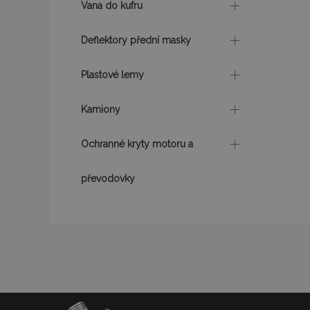
Vana do kufru
product_data_sto
Deflektory přední masky
recently_viewed_p
Plastové lemy
CookieScriptConse
Kamiony
Ochranné kryty motoru a
udid
převodovky
PHPSESSID
mage-cache-stor