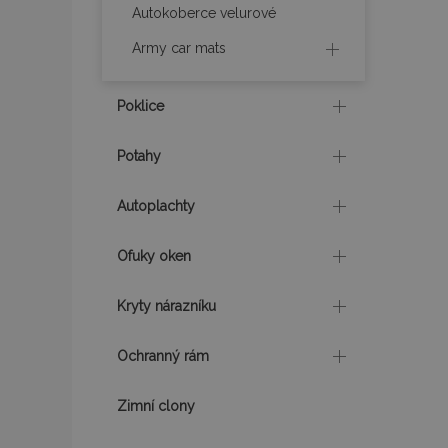
Autokoberce velurové
mage-messages
Army car mats
Poklice
recently_viewed_p
Potahy
recently_compare
Autoplachty
recently_compare
X-Magento-Vary
Ofuky oken
Kryty nárazníku
mage-translation-f
Ochranný rám
Zimní clony
mage-cache-sessi