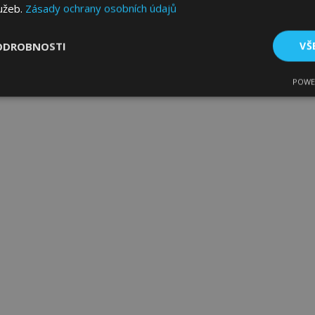
lužeb.
Zásady ochrany osobních údajů
ODROBNOSTI
VŠ
POWE
tné
Výkonové soubory
Soubory cílení
Fun
bytně nutné soubory
Výkonové soubory
Soubory cílení
Funkční sou
ry cookie umožňují základní funkce webových stránek, jako je přihlášení uživatele
e bez nezbytně nutných souborů cookie správně používat.
Poskytovatel
/
Vyprší
Popis
Doména
1 den
Ukládá informace specifické
Adobe Inc.
související s akcemi zahájen
www.vtvauto.cz
jako je zobrazení seznamu p