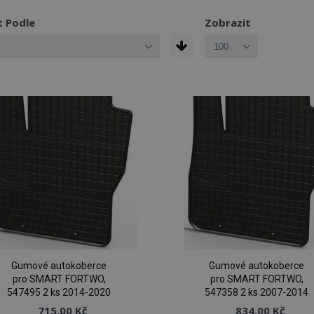
t Podle
Zobrazit
Gumové autokoberce
Gumové autokoberce
pro SMART FORTWO,
pro SMART FORTWO,
547495 2 ks 2014-2020
547358 2 ks 2007-2014
715,00 Kč
834,00 Kč