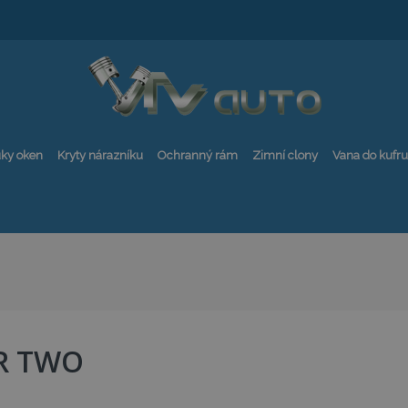
ky oken
Kryty nárazníku
Ochranný rám
Zimní clony
Vana do kufru
R TWO