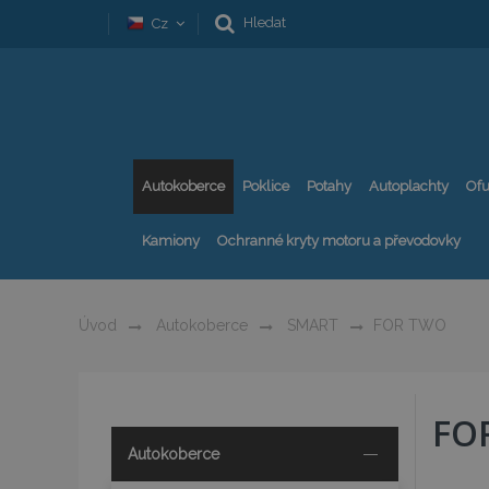
Hledat
Cz
Autokoberce
Poklice
Potahy
Autoplachty
Ofu
Kamiony
Ochranné kryty motoru a převodovky
Úvod
Autokoberce
SMART
FOR TWO
FO
Autokoberce