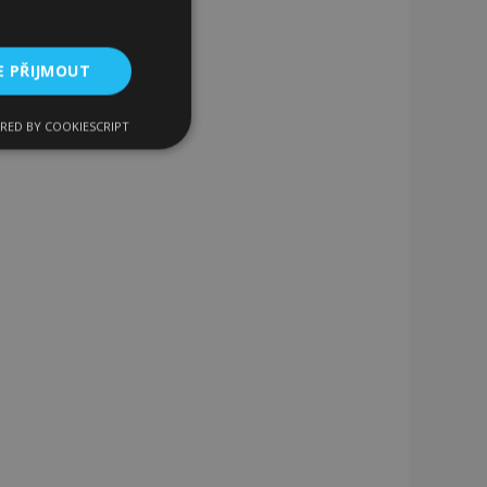
E PŘIJMOUT
RED BY COOKIESCRIPT
kční soubory
bory
 a správa účtu.
 pro zákazníka
ými nakupujícími,
řání, informace o