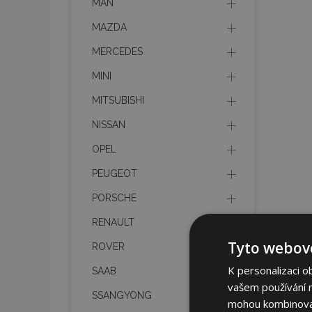
MAN
MAZDA
MERCEDES
MINI
MITSUBISHI
NISSAN
OPEL
PEUGEOT
PORSCHE
RENAULT
Tyto webové
ROVER
K personalizaci o
SAAB
vašem používání na
SSANGYONG
mohou kombinovat 