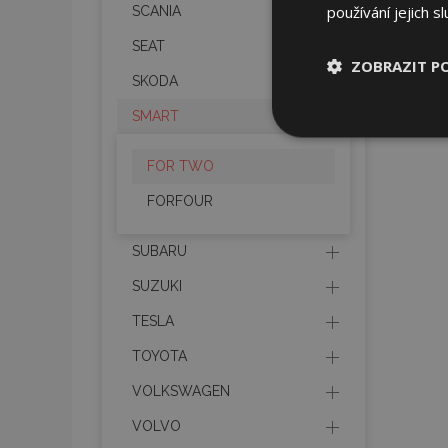
používání jejich s
SCANIA
SEAT
ZOBRAZIT P
SKODA
SMART
Nezbytně nu
soubory
FOR TWO
FORFOUR
SUBARU
Nez
SUZUKI
Nezbytně nutné soubo
TESLA
Webové stránky nelz
TOYOTA
Název
VOLKSWAGEN
section_data_ids
VOLVO