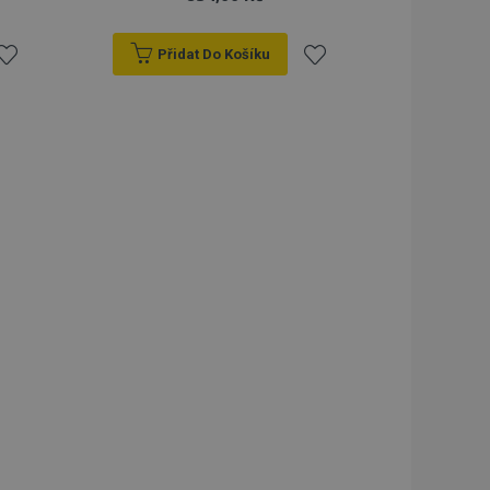
Přidat Do Košíku
řidat
Přidat
k
k
blíbeným
oblíbeným