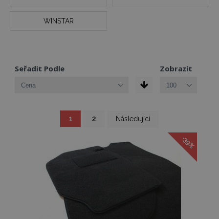
WINSTAR
Seřadit Podle
Zobrazit
Stránka
Právě
Stránka
Stránka
1
2
Následující
si
prohlížíte
stránku
-39%