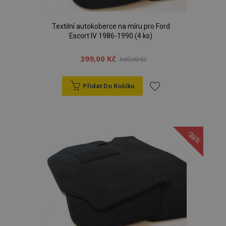
Textilní autokoberce na míru pro Ford
Escort IV 1986-1990 (4 ks)
399,00 Kč
649,00 Kč
Přidat Do Košíku
Přidat
k
-39%
oblíbeným