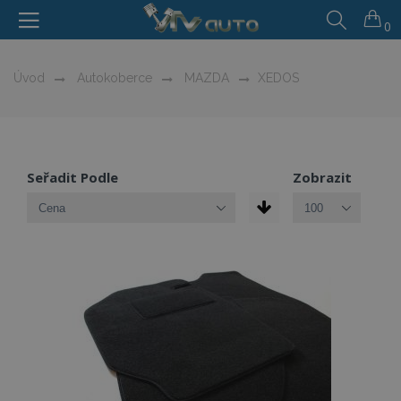
0
Úvod
Autokoberce
MAZDA
XEDOS
Seřadit Podle
Zobrazit