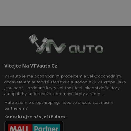
soubory
Funkční soubory
Nezbytně nutné soubory
Výkonové soubory
Vítejte Na VTVauto.cz
Soubory cílení
Funkční soubory
VTVauto je maloobchodním prodejcem a velkoobchodním
dodavatelem autopříslušenství a autodoplňků v Evropě, jako
Nezbytně nutné soubory cookie umožňují základní
funkce webových stránek, jako je přihlášení
jsou např .: ozdobné kryty kol (poklice), okenní deflektory,
uživatele a správa účtu. Webové stránky nelze bez
autopotahy, autorohože, chromové kryty a rámy, ...
nezbytně nutných souborů cookie správně
používat.
Máte zájem o dropshipping, nebo se chcete stát naším
partnerem?
Poskytovatel
/
Název
Vy
Doména
Kontaktujte nás ještě dnes!
section_data_ids
1 
Adobe Inc.
www.vtvauto.cz