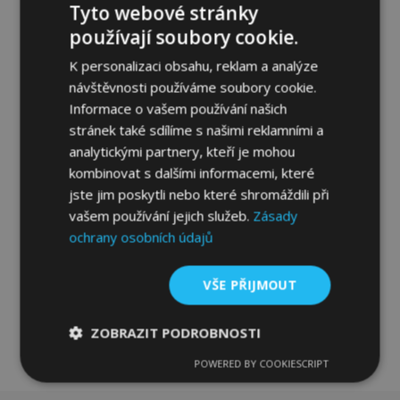
Tyto webové stránky
používají soubory cookie.
K personalizaci obsahu, reklam a analýze
návštěvnosti používáme soubory cookie.
Informace o vašem používání našich
Textilní autokoberce na míru pro Mazda
stránek také sdílíme s našimi reklamními a
Xedos 6 1992-1999 (4 ks)
analytickými partnery, kteří je mohou
649,00 Kč
kombinovat s dalšími informacemi, které
jste jim poskytli nebo které shromáždili při
Přidat Do Košíku
vašem používání jejich služeb.
Zásady
ochrany osobních údajů
Přidat
k
VŠE PŘIJMOUT
oblíbeným
ZOBRAZIT PODROBNOSTI
POWERED BY COOKIESCRIPT
Nezbytně
Výkonové
Soubory
nutné
soubory
cílení