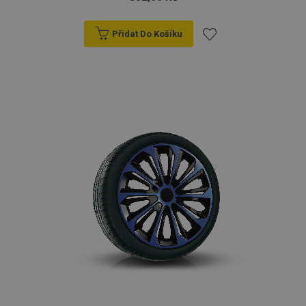
Přidat Do Košíku
Přidat
k
oblíbeným