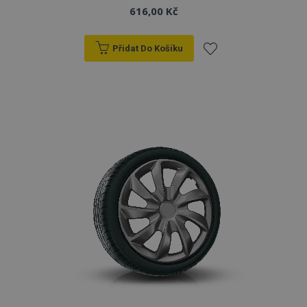
616,00 Kč
Přidat Do Košíku
Přidat
k
oblíbeným