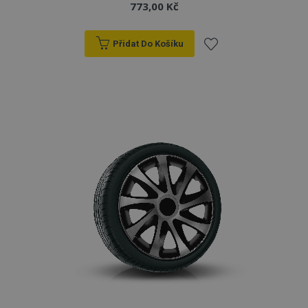
773,00 Kč
Přidat Do Košíku
Přidat
k
oblíbeným