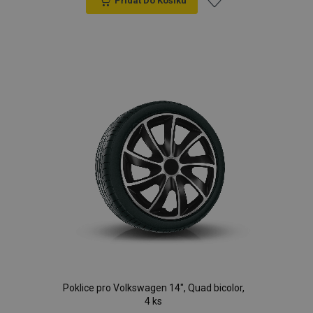
Přidat Do Košíku
Přidat
k
oblíbeným
Poklice pro Volkswagen 14", Quad bicolor,
4 ks