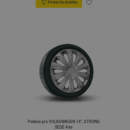
Přidat Do Košíku
Přidat
k
oblíbeným
Poklice pro VOLKSWAGEN 14", STRONG
ŠEDÉ 4 ks