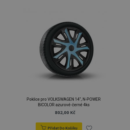
k
oblíbeným
product_data_storage
1 
Adobe Inc.
www.vtvauto.cz
recently_viewed_product
1 
Adobe Inc.
Poklice pro VOLKSWAGEN 14", N-POWER
www.vtvauto.cz
BICOLOR azurové-černé 4ks
802,00 Kč
Přidat Do Košíku
CookieScriptConsent
4 tý
CookieScript