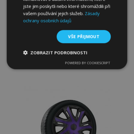
jste jim poskytli nebo které shromáždili při
vašem používání jejich služeb.
Zásady
ochrany osobních údajů
Poklice pro VOLKSWAGEN 14", STRONG
DUOCOLOR 4 ks
VŠE PŘIJMOUT
773,00 Kč
ZOBRAZIT PODROBNOSTI
Přidat Do Košíku
POWERED BY COOKIESCRIPT
Nezbytně
Výkonové
Soubory
Přidat
nutné
soubory
cílení
soubory
k
oblíbeným
Funkční soubory