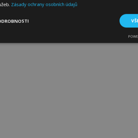
lužeb.
Zásady ochrany osobních údajů
ODROBNOSTI
VŠ
POWE
tné
Výkonové soubory
Soubory cílení
Fun
bytně nutné soubory
Výkonové soubory
Soubory cílení
Funkční sou
ry cookie umožňují základní funkce webových stránek, jako je přihlášení uživatele
e bez nezbytně nutných souborů cookie správně používat.
Poskytovatel
/
Vyprší
Popis
Doména
1 den
Ukládá informace specifické
Adobe Inc.
související s akcemi zahájen
www.vtvauto.cz
jako je zobrazení seznamu p