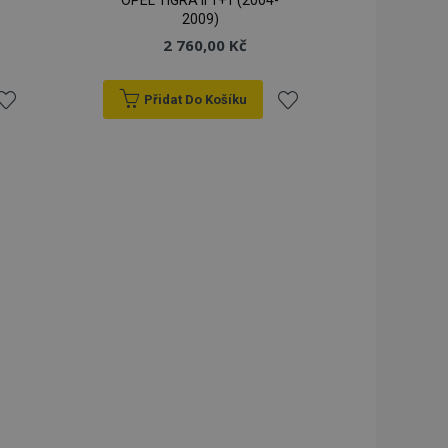
OPEL TIGRA II 1+1 (2004-
2009)
2 760,00 Kč
Přidat Do Košíku
řidat
Přidat
k
k
blíbeným
oblíbeným