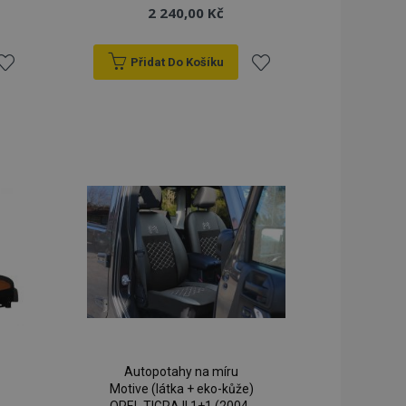
2 240,00 Kč
Přidat Do Košíku
řidat
Přidat
k
k
blíbeným
oblíbeným
Autopotahy na míru
Motive (látka + eko-kůže)