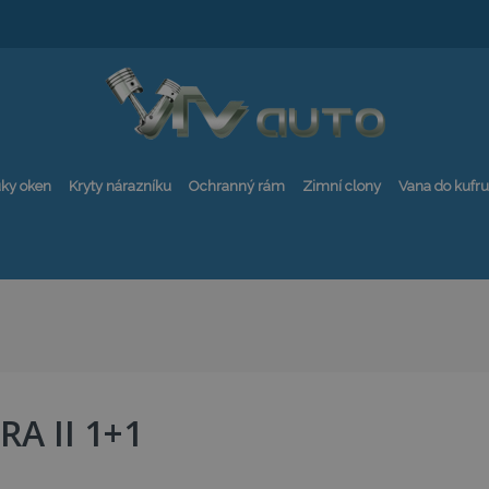
ky oken
Kryty nárazníku
Ochranný rám
Zimní clony
Vana do kufru
RA II 1+1