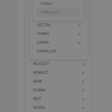
TIGRA I
mage-messages
TIGRA II 1+1
VECTRA
recently_viewed_p
VIVARO
recently_compare
ZAFIRA
ZAFIRA LIFE
recently_compare
X-Magento-Vary
PEUGEOT
RENAULT
SAAB
mage-translation-f
SCANIA
SEAT
mage-cache-sessi
SKODA