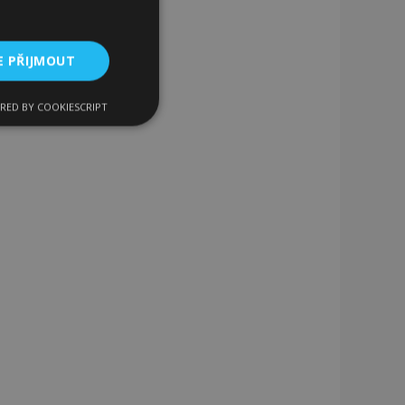
E PŘIJMOUT
RED BY COOKIESCRIPT
kční soubory
bory
 a správa účtu.
 pro zákazníka
ými nakupujícími,
řání, informace o