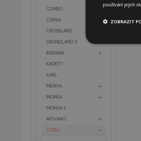
používání jejich s
COMBO
CORSA
ZOBRAZIT P
CROSSLAND
Nezbytně nu
GRANDLAND X
soubory
INSIGNIA
KADETT
KARL
MERIVA
Nez
MOKKA
Nezbytně nutné soubo
Webové stránky nelz
MOKKA X
Název
MOVANO
section_data_ids
TIGRA