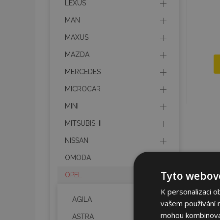
LEXUS
MAN
MAXUS
MAZDA
MERCEDES
MICROCAR
MINI
MITSUBISHI
NISSAN
OMODA
Tyto webové
OPEL
K personalizaci o
AGILA
vašem používání na
mohou kombinovat 
ASTRA