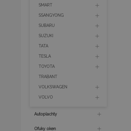
SMART
product_data_sto
SSANGYONG
SUBARU
recently_viewed_p
SUZUKI
CookieScriptConse
TATA
TESLA
TOYOTA
udid
TRABANT
VOLKSWAGEN
PHPSESSID
VOLVO
Autoplachty
mage-cache-stor
Ofuky oken