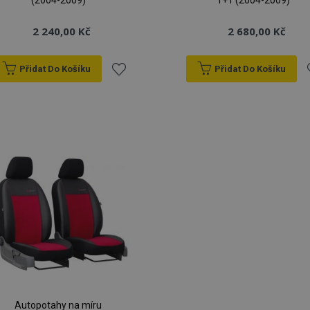
(2004-2009)
1+1 (2004-2009)
2 240,00 Kč
2 680,00 Kč
Přidat Do Košíku
Přidat Do Košíku
Přidat
P
k
oblíbeným
o
Autopotahy na míru