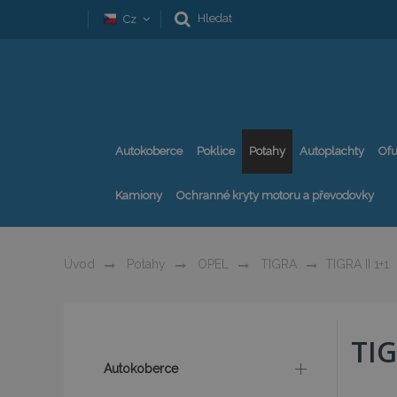
Hledat
Cz
Autokoberce
Poklice
Potahy
Autoplachty
Ofu
Kamiony
Ochranné kryty motoru a převodovky
Úvod
Potahy
OPEL
TIGRA
TIGRA II 1+1
TIG
Autokoberce