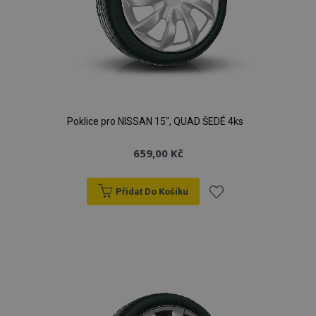
Poklice pro NISSAN 15", QUAD ŠEDÉ 4ks
659,00 Kč
Přidat Do Košíku
Přidat
mage-cache-storage
1 
Adobe Inc.
k
www.vtvauto.cz
oblíbeným