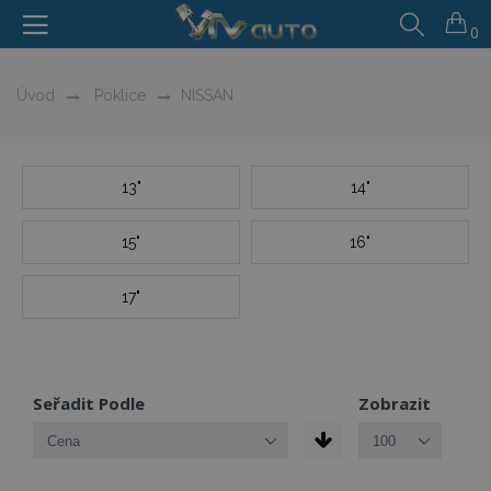
0
Úvod
Poklice
NISSAN
13"
14"
15"
16"
17"
Seřadit Podle
Zobrazit