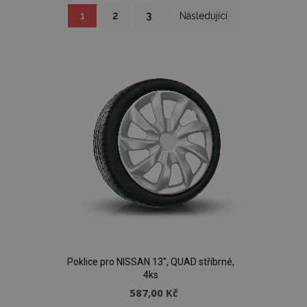
Stránka
Právě
Stránka
Stránka
Stránka
1
2
3
Následující
si
prohlížíte
stránku
Poklice pro NISSAN 13", QUAD stříbrné,
4ks
587,00 Kč