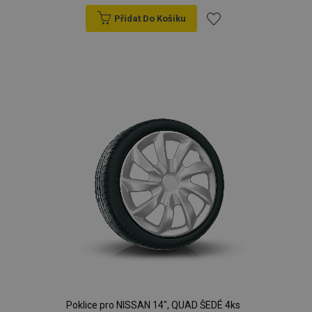
Přidat Do Košíku
Přidat
k
oblíbeným
Poklice pro NISSAN 14", QUAD ŠEDÉ 4ks