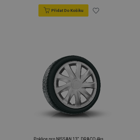
Přidat Do Košíku
Přidat
k
oblíbeným
Poklice pro NISSAN 13", DRACO 4ks