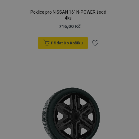
Poklice pro NISSAN 16" N-POWER šedé
4ks
716,00 Kč
Přidat Do Košíku
Přidat
k
oblíbeným