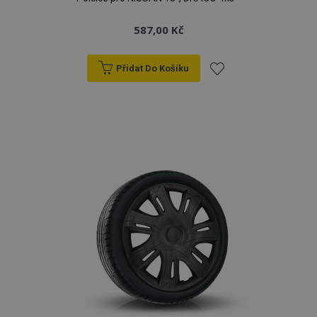
587,00 Kč
Přidat Do Košíku
Přidat
k
oblíbeným