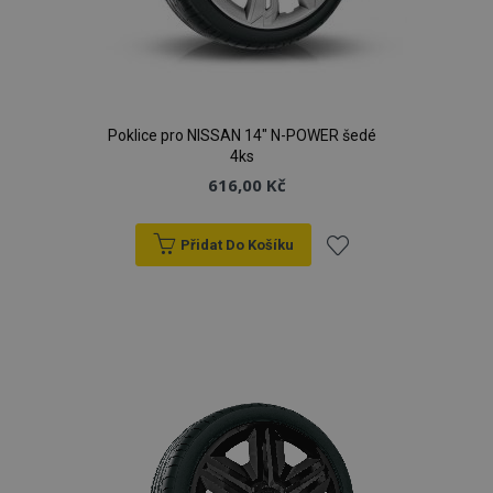
Poklice pro NISSAN 14" N-POWER šedé
4ks
616,00 Kč
Přidat Do Košíku
Přidat
k
oblíbeným