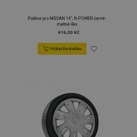
Poklice pro NISSAN 14", N-POWER černé-
matné 4ks
616,00 Kč
Přidat Do Košíku
Přidat
k
oblíbeným