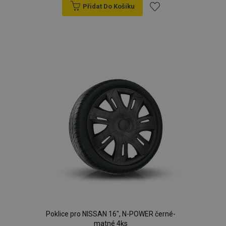
Přidat Do Košíku
Přidat
k
oblíbeným
Poklice pro NISSAN 16", N-POWER černé-
matné 4ks