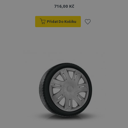
716,00 Kč
Přidat Do Košíku
Přidat
k
oblíbeným