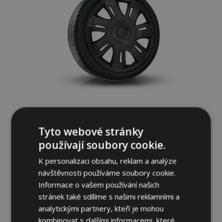
Poklice pro NISSAN 15", N-POWER černé-
Tyto webové stránky
matné 4ks
659,00 Kč
používají soubory cookie.
K personalizaci obsahu, reklam a analýze
Přidat Do Košíku
návštěvnosti používáme soubory cookie.
Informace o vašem používání našich
Přidat
stránek také sdílíme s našimi reklamními a
k
analytickými partnery, kteří je mohou
kombinovat s dalšími informacemi, které