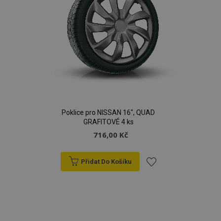
Poklice pro NISSAN 16", QUAD
GRAFITOVÉ 4 ks
716,00 Kč
Přidat Do Košíku
Přidat
k
oblíbeným