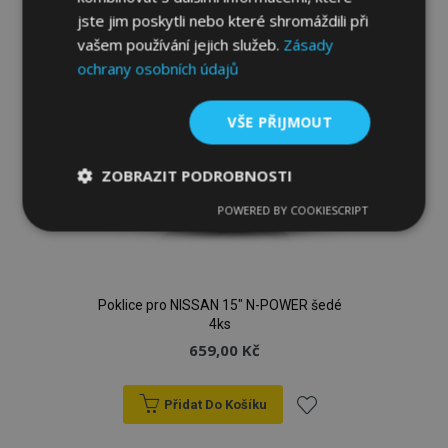
oblíbeným
jste jim poskytli nebo které shromáždili při
vašem používání jejich služeb.
Zásady
ochrany osobních údajů
VŠE PŘIJMOUT
ZOBRAZIT PODROBNOSTI
POWERED BY COOKIESCRIPT
Nezbytně
Výkonové
Soubory
nutné
soubory
cílení
soubory
Poklice pro NISSAN 15" N-POWER šedé
4ks
Funkční soubory
659,00 Kč
Přidat Do Košíku
Přidat