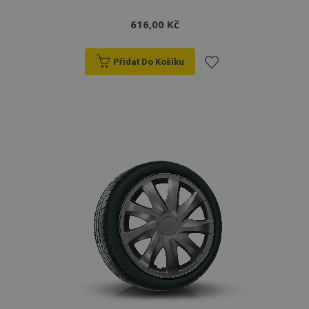
616,00 Kč
Přidat Do Košíku
Přidat
k
oblíbeným