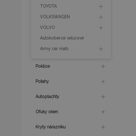
TOYOTA
recently_compare
VOLKSWAGEN
X-Magento-Vary
VOLVO
Autokoberce velurové
Army car mats
mage-translation-f
Poklice
mage-cache-sessi
Potahy
Autoplachty
product_data_sto
Ofuky oken
recently_viewed_p
Kryty nárazníku
CookieScriptConse