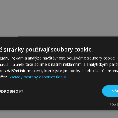
 stránky používají soubory cookie.
bsahu, reklam a analýze návštěvnosti používáme soubory cookie. 
šich stránek také sdílíme s našimi reklamními a analytickými partn
s dalšími informacemi, které jste jim poskytli nebo které shromá
lužeb.
Zásady ochrany osobních údajů
ODROBNOSTI
VŠ
POWE
tné
Výkonové soubory
Soubory cílení
Fun