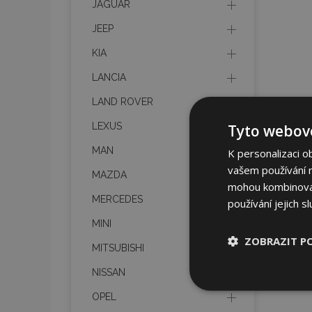
JAGUAR
JEEP
KIA
LANCIA
LAND ROVER
LEXUS
Tyto webové
MAN
K personalizaci o
vašem používání na
MAZDA
mohou kombinovat 
MERCEDES
používání jejich s
MINI
ZOBRAZIT P
MITSUBISHI
NISSAN
Nezbytně nu
soubory
OPEL