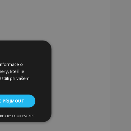
Informace o
ery, kteří je
ždili při vašem
E PŘIJMOUT
RED BY COOKIESCRIPT
kční soubory