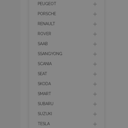
PEUGEOT
PORSCHE
RENAULT
Nez
ROVER
Nezbytně nutné soubo
SAAB
Webové stránky nelz
SSANGYONG
Název
SCANIA
section_data_ids
SEAT
SKODA
mage-messages
SMART
SUBARU
SUZUKI
recently_viewed_p
TESLA
recently_compare