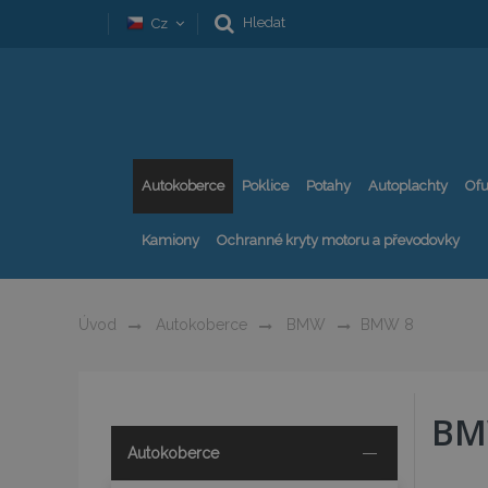
Hledat
Cz
Autokoberce
Poklice
Potahy
Autoplachty
Ofu
Kamiony
Ochranné kryty motoru a převodovky
Úvod
Autokoberce
BMW
BMW 8
BM
Autokoberce