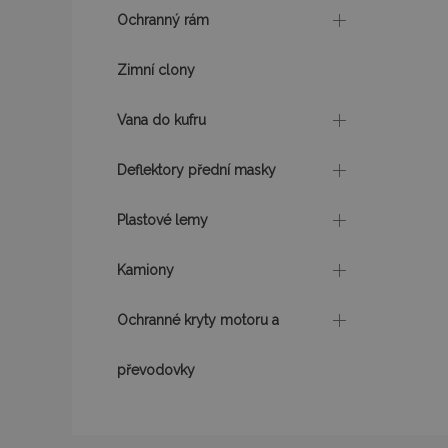
Ochranný rám
udid
Zimní clony
Vana do kufru
PHPSESSID
Deflektory přední masky
Plastové lemy
mage-cache-stor
Kamiony
Ochranné kryty motoru a
převodovky
Název
Název
Poskyto
Název
Domén
_gat
mage-translation-
storage
_fbp
Meta P
Inc.