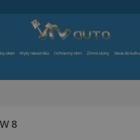
ky oken
Kryty nárazníku
Ochranný rám
Zimní clony
Vana do kufru
W 8