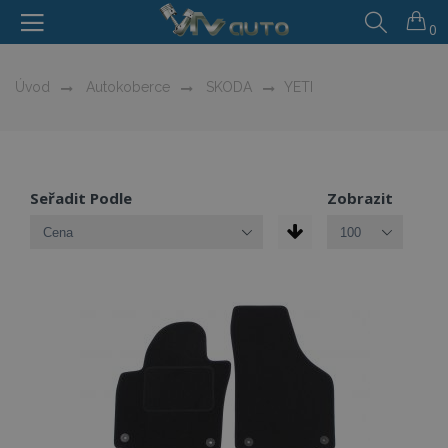
0
Úvod
Autokoberce
SKODA
YETI
Seřadit Podle
Zobrazit