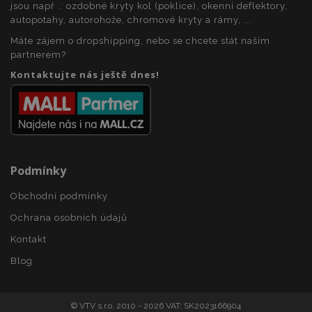
jsou např .: ozdobné kryty kol (poklice), okenní deflektory,
mage-messages
1 
Adobe Inc.
autopotahy, autorohože, chromové kryty a rámy, ...
www.vtvauto.cz
Máte zájem o dropshipping, nebo se chcete stát naším
partnerem?
Kontaktujte nás ještě dnes!
zásadách ochrany soukromí společnosti Google
Podmínky
recently_viewed_product_previous
1 
Adobe Inc.
www.vtvauto.cz
Obchodní podmínky
Ochrana osobních údajů
Kontakt
recently_compared_product
1 
Adobe Inc.
Blog
www.vtvauto.cz
© VTV s.r.o. 2010 - 2026 VAT: SK2023166904