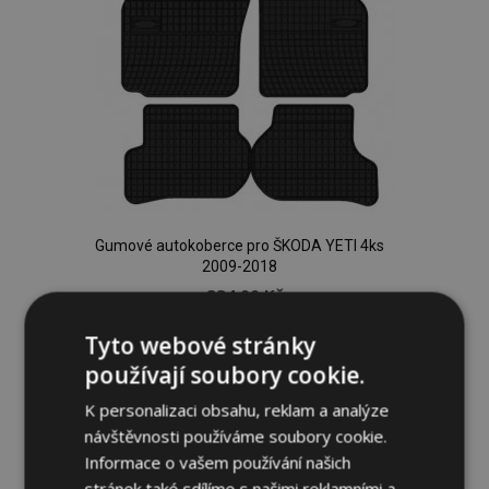
Gumové autokoberce pro ŠKODA YETI 4ks
2009-2018
834,00 Kč
Tyto webové stránky
Přidat Do Košíku
používají soubory cookie.
Přidat
K personalizaci obsahu, reklam a analýze
k
návštěvnosti používáme soubory cookie.
Informace o vašem používání našich
oblíbeným
stránek také sdílíme s našimi reklamními a