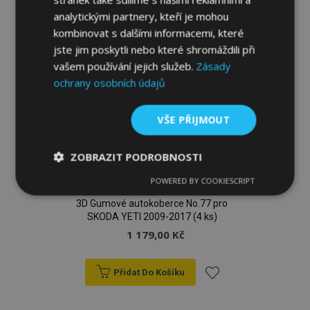
analytickými partnery, kteří je mohou
kombinovat s dalšími informacemi, které
jste jim poskytli nebo které shromáždili při
vašem používání jejich služeb.
Zásady
ochrany osobních údajů
VŠE PŘIJMOUT
ZOBRAZIT PODROBNOSTI
POWERED BY COOKIESCRIPT
Nezbytně
Výkonové
Soubory
nutné
soubory
cílení
3D Gumové autokoberce No.77 pro
soubory
SKODA YETI 2009-2017 (4 ks)
1 179,00 Kč
Funkční soubory
Přidat Do Košíku
Přidat