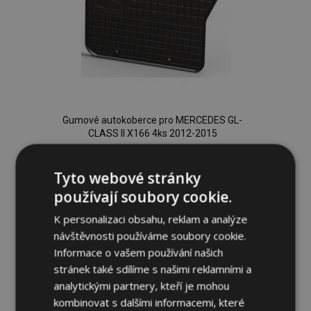
Gumové autokoberce pro MERCEDES GL-
CLASS II X166 4ks 2012-2015
954,00 Kč
Tyto webové stránky
Přidat Do Košíku
používají soubory cookie.
Přidat
K personalizaci obsahu, reklam a analýze
návštěvnosti používáme soubory cookie.
k
Informace o vašem používání našich
oblíbeným
stránek také sdílíme s našimi reklamními a
analytickými partnery, kteří je mohou
kombinovat s dalšími informacemi, které