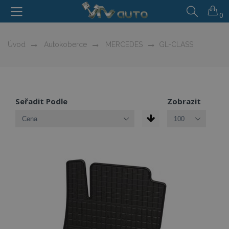
0
Úvod
Autokoberce
MERCEDES
GL-CLASS
Seřadit Podle
Zobrazit