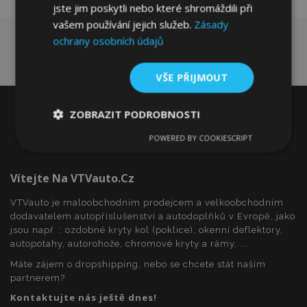
jste jim poskytli nebo které shromáždili při
vašem používání jejich služeb.
Zásady
ochrany osobních údajů
VŠE PŘIJMOUT
ZOBRAZIT PODROBNOSTI
POWERED BY COOKIESCRIPT
Nezbytně
Výkonové
Soubory
nutné
soubory
cílení
soubory
Vítejte Na VTVauto.cz
VTVauto je maloobchodním prodejcem a velkoobchodním
dodavatelem autopříslušenství a autodoplňků v Evropě, jako
Funkční soubory
jsou např .: ozdobné kryty kol (poklice), okenní deflektory,
autopotahy, autorohože, chromové kryty a rámy, ...
Máte zájem o dropshipping, nebo se chcete stát naším
partnerem?
Kontaktujte nás ještě dnes!