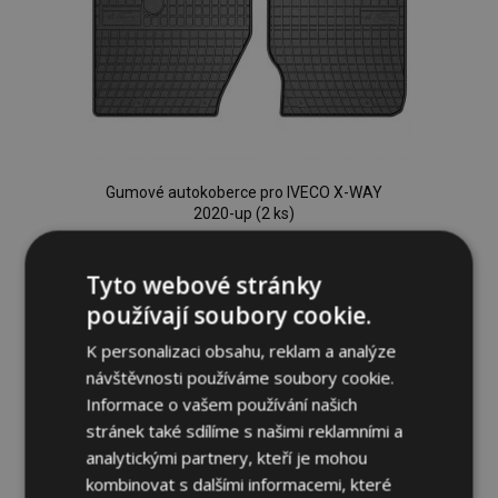
Gumové autokoberce pro IVECO X-WAY
2020-up (2 ks)
834,00 Kč
Tyto webové stránky
Přidat Do Košíku
používají soubory cookie.
Přidat
K personalizaci obsahu, reklam a analýze
návštěvnosti používáme soubory cookie.
k
Informace o vašem používání našich
oblíbeným
stránek také sdílíme s našimi reklamními a
analytickými partnery, kteří je mohou
kombinovat s dalšími informacemi, které