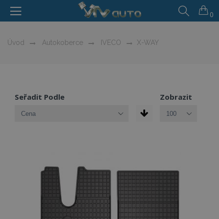
0
Úvod
Autokoberce
IVECO
X-WAY
Seřadit Podle
Zobrazit