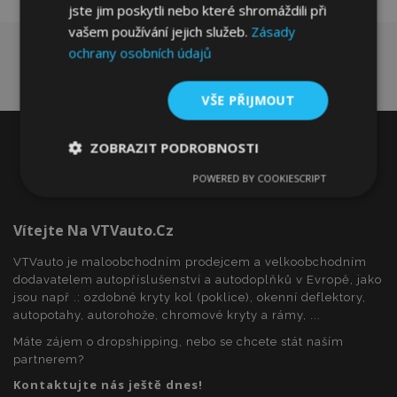
jste jim poskytli nebo které shromáždili při
vašem používání jejich služeb.
Zásady
ochrany osobních údajů
VŠE PŘIJMOUT
ZOBRAZIT PODROBNOSTI
POWERED BY COOKIESCRIPT
Nezbytně
Výkonové
Soubory
nutné
soubory
cílení
soubory
Vítejte Na VTVauto.cz
VTVauto je maloobchodním prodejcem a velkoobchodním
dodavatelem autopříslušenství a autodoplňků v Evropě, jako
Funkční soubory
jsou např .: ozdobné kryty kol (poklice), okenní deflektory,
autopotahy, autorohože, chromové kryty a rámy, ...
Máte zájem o dropshipping, nebo se chcete stát naším
partnerem?
Kontaktujte nás ještě dnes!