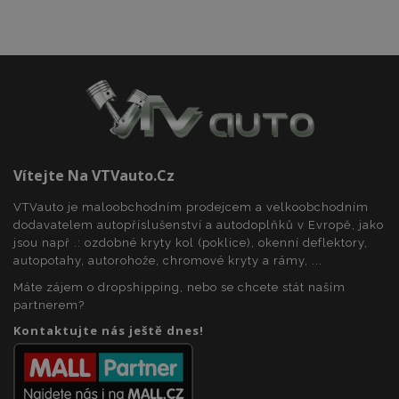
Soubory cílení
Funkční soubory
Nezbytně nutné soubory cookie umožňují základní
funkce webových stránek, jako je přihlášení
uživatele a správa účtu. Webové stránky nelze bez
nezbytně nutných souborů cookie správně
používat.
Poskytovatel
/
Název
Vy
Doména
section_data_ids
1 
Adobe Inc.
Vítejte Na VTVauto.cz
www.vtvauto.cz
VTVauto je maloobchodním prodejcem a velkoobchodním
dodavatelem autopříslušenství a autodoplňků v Evropě, jako
jsou např .: ozdobné kryty kol (poklice), okenní deflektory,
autopotahy, autorohože, chromové kryty a rámy, ...
Máte zájem o dropshipping, nebo se chcete stát naším
partnerem?
Kontaktujte nás ještě dnes!
mage-messages
1 
Adobe Inc.
www.vtvauto.cz