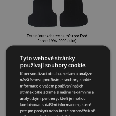
Textilní autokoberce na míru pro Ford
Escort 1996-2000 (4 ks)
649,00 Kč
Tyto webové stránky
Přidat Do Košíku
používají soubory cookie.
Přidat
K personalizaci obsahu, reklam a analýze
návštěvnosti používáme soubory cookie.
k
Informace o vašem používání našich
oblíbeným
stránek také sdílíme s našimi reklamními a
analytickými partnery, kteří je mohou
kombinovat s dalšími informacemi, které
jste jim poskytli nebo které shromáždili při