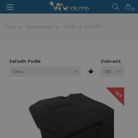
0
Úvod
Autokoberce
FORD
ESCORT
Seřadit Podle
Zobrazit
-39%