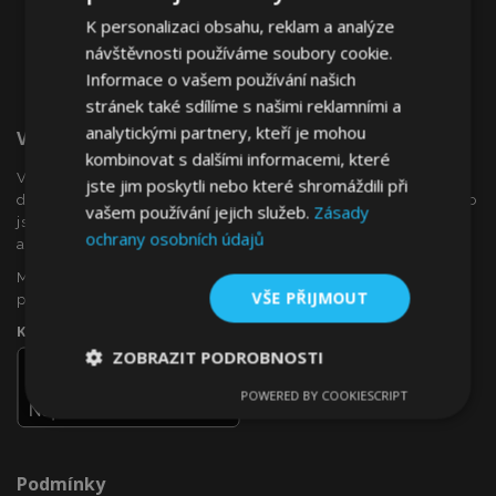
K personalizaci obsahu, reklam a analýze
návštěvnosti používáme soubory cookie.
Informace o vašem používání našich
stránek také sdílíme s našimi reklamními a
analytickými partnery, kteří je mohou
Vítejte Na VTVauto.cz
kombinovat s dalšími informacemi, které
VTVauto je maloobchodním prodejcem a velkoobchodním
jste jim poskytli nebo které shromáždili při
dodavatelem autopříslušenství a autodoplňků v Evropě, jako
vašem používání jejich služeb.
Zásady
jsou např .: ozdobné kryty kol (poklice), okenní deflektory,
ochrany osobních údajů
autopotahy, autorohože, chromové kryty a rámy, ...
Máte zájem o dropshipping, nebo se chcete stát naším
VŠE PŘIJMOUT
partnerem?
Kontaktujte nás ještě dnes!
ZOBRAZIT PODROBNOSTI
POWERED BY COOKIESCRIPT
Nezbytně
Výkonové
Soubory
nutné
soubory
cílení
soubory
Podmínky