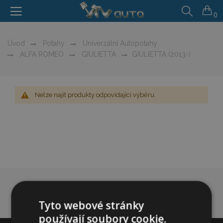
0
Úvod
Potahy
Univerzální Autopotahy
ALFA ROMEO
GIULIETTA
GIULIETTA (2013-)
Nelze najít produkty odpovídající výběru.
Tyto webové stránky
používají soubory cookie.