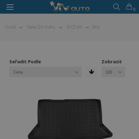
0
Úvod
Vana Do Kufru
SUZUKI
SX4
Seřadit Podle
Zobrazit