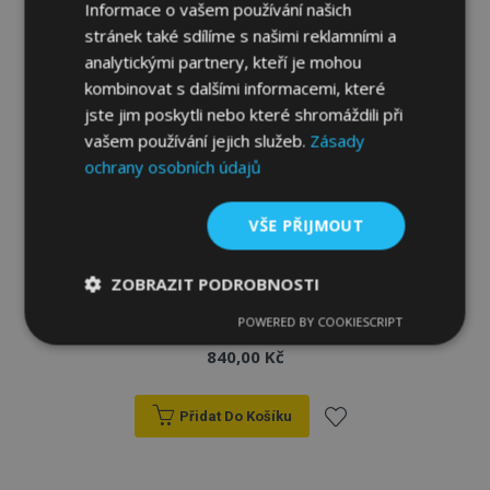
Informace o vašem používání našich
stránek také sdílíme s našimi reklamními a
analytickými partnery, kteří je mohou
kombinovat s dalšími informacemi, které
jste jim poskytli nebo které shromáždili při
vašem používání jejich služeb.
Zásady
ochrany osobních údajů
VŠE PŘIJMOUT
ZOBRAZIT PODROBNOSTI
Plastová vana do kufru pro SUZUKI SX4 S
-Cross 2013 horna
POWERED BY COOKIESCRIPT
Nezbytně
Výkonové
Soubory
nutné
soubory
cílení
840,00 Kč
soubory
Přidat Do Košíku
Funkční soubory
Přidat