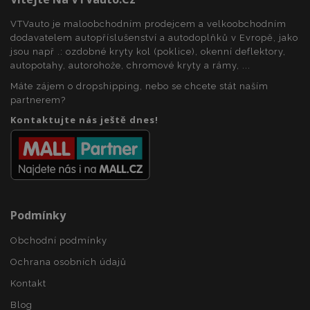
VTVauto je maloobchodním prodejcem a velkoobchodním
dodavatelem autopříslušenství a autodoplňků v Evropě, jako
mage-cache-sessid
1 
Adobe Inc.
jsou např .: ozdobné kryty kol (poklice), okenní deflektory,
www.vtvauto.cz
autopotahy, autorohože, chromové kryty a rámy, ...
Máte zájem o dropshipping, nebo se chcete stát naším
partnerem?
Kontaktujte nás ještě dnes!
product_data_storage
1 
Adobe Inc.
www.vtvauto.cz
Podmínky
Obchodní podmínky
Ochrana osobních údajů
Kontakt
recently_viewed_product
1 
Adobe Inc.
www.vtvauto.cz
Blog