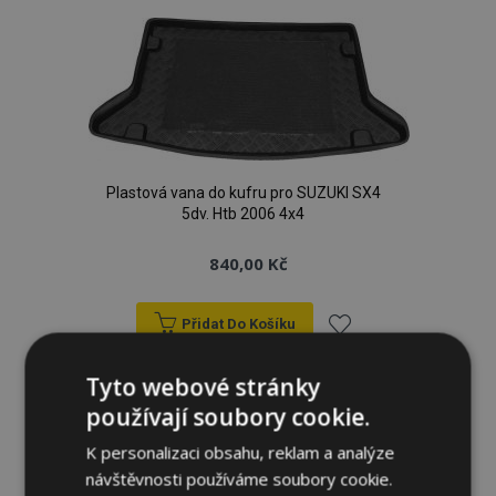
oblíbeným
Plastová vana do kufru pro SUZUKI SX4
5dv. Htb 2006 4x4
840,00 Kč
Přidat Do Košíku
Přidat
Tyto webové stránky
k
používají soubory cookie.
oblíbeným
K personalizaci obsahu, reklam a analýze
návštěvnosti používáme soubory cookie.