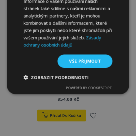
Informace o vašem používání našich
stránek také sdílíme s našimi reklamními a
analytickými partnery, kteří je mohou
kombinovat s dalšími informacemi, které
jste jim poskytli nebo které shromáždili při
vašem používání jejich služeb.
Zásady
ochrany osobních údajů
VŠE PŘIJMOUT
ZOBRAZIT PODROBNOSTI
Gumové autokoberce pro PEUGEOT 107
POWERED BY COOKIESCRIPT
Nezbytně
Výkonové
Soubory
4ks 2005-2014
nutné
soubory
cílení
954,00 Kč
soubory
Přidat Do Košíku
Funkční soubory
Přidat