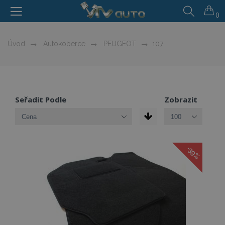
0
Úvod
Autokoberce
PEUGEOT
107
Seřadit Podle
Zobrazit
-39%