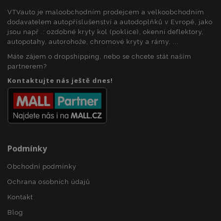
VTVauto je maloobchodním prodejcem a velkoobchodním
recently_compared_product_previous
1 
Adobe Inc.
www.vtvauto.cz
dodavatelem autopříslušenství a autodoplňků v Evropě, jako
jsou např .: ozdobné kryty kol (poklice), okenní deflektory,
autopotahy, autorohože, chromové kryty a rámy, ...
Máte zájem o dropshipping, nebo se chcete stát naším
X-Magento-Vary
59 
Adobe Inc.
partnerem?
59 s
www.vtvauto.cz
Kontaktujte nás ještě dnes!
Podmínky
Obchodní podmínky
mage-translation-file-version
Zav
Adobe Inc.
proh
www.vtvauto.cz
Ochrana osobních údajů
Kontakt
Blog