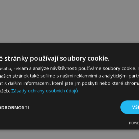
 stránky používají soubory cookie.
bsahu, reklam a analýze návštěvnosti používáme soubory cookie. 
šich stránek také sdílíme s našimi reklamními a analytickými partn
s dalšími informacemi, které jste jim poskytli nebo které shromá
lužeb.
Zásady ochrany osobních údajů
ODROBNOSTI
VŠ
POWE
tné
Výkonové soubory
Soubory cílení
Fun