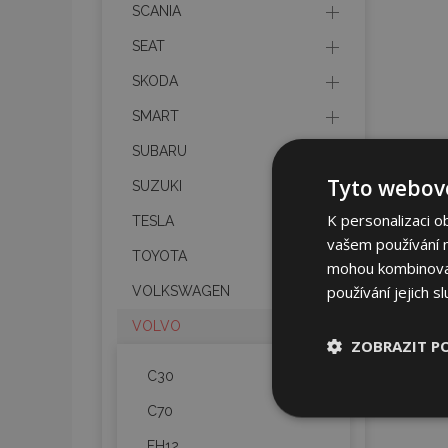
SCANIA
SEAT
SKODA
SMART
SUBARU
Tyto webové
SUZUKI
K personalizaci o
TESLA
vašem používání na
TOYOTA
mohou kombinovat 
používání jejich s
VOLKSWAGEN
VOLVO
ZOBRAZIT P
C30
Nezbytně nu
C70
soubory
FH12