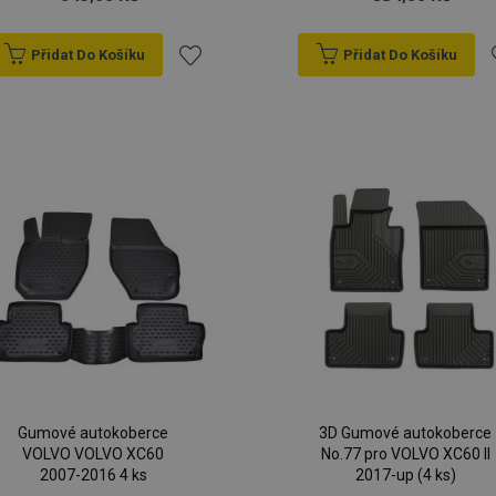
Přidat Do Košíku
Přidat Do Košíku
Přidat
P
k
oblíbeným
o
Gumové autokoberce
3D Gumové autokoberce
VOLVO VOLVO XC60
No.77 pro VOLVO XC60 II
2007-2016 4 ks
2017-up (4 ks)