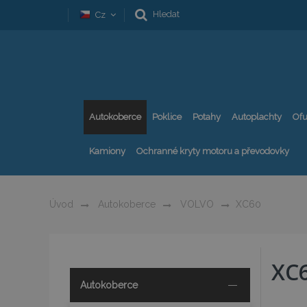
Hledat
Cz
Autokoberce
Poklice
Potahy
Autoplachty
Ofu
Kamiony
Ochranné kryty motoru a převodovky
Úvod
Autokoberce
VOLVO
XC60
XC
Autokoberce