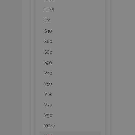
FH16
FM
S40
Nez
S60
Nezbytně nutné soubo
Webové stránky nelz
S80
Název
S90
section_data_ids
V40
V50
V60
mage-messages
V70
V90
recently_viewed_p
XC40
recently_compare