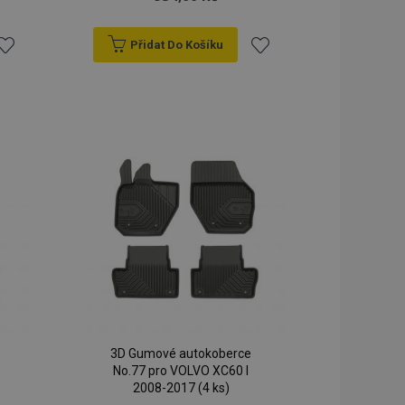
Přidat Do Košíku
řidat
Přidat
k
k
blíbeným
oblíbeným
3D Gumové autokoberce
No.77 pro VOLVO XC60 I
2008-2017 (4 ks)