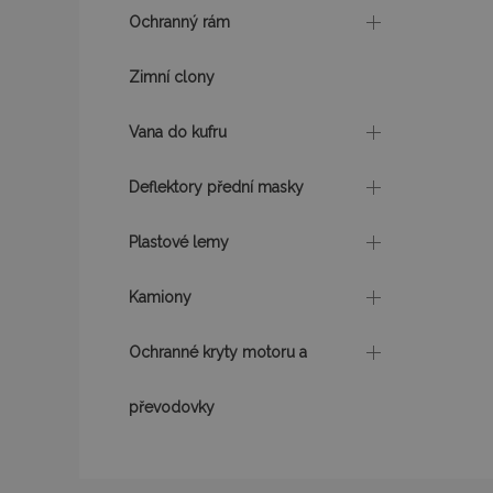
Ochranný rám
udid
Zimní clony
Vana do kufru
PHPSESSID
Deflektory přední masky
Plastové lemy
mage-cache-stor
Kamiony
Ochranné kryty motoru a
převodovky
Název
Název
Poskyto
Název
Domén
_gat
mage-translation-
storage
_fbp
Meta P
Inc.