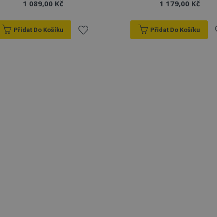
1 089,00 Kč
1 179,00 Kč
Přidat Do Košíku
Přidat Do Košíku
Přidat
P
k
oblíbeným
o