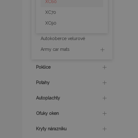
XC60
recently_compare
XC70
XC90
X-Magento-Vary
Autokoberce velurové
Army car mats
mage-translation-f
Poklice
mage-cache-sessi
Potahy
Autoplachty
product_data_sto
Ofuky oken
recently_viewed_p
Kryty nárazníku
CookieScriptConse