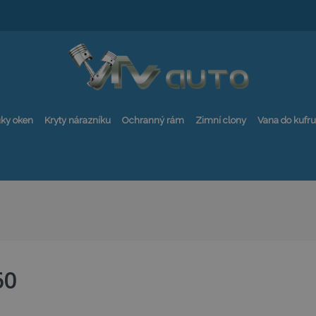
ky oken
Kryty nárazníku
Ochranný rám
Zimní clony
Vana do kufru
60