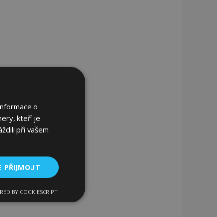
Informace o
ery, kteří je
ždili při vašem
E PŘIJMOUT
RED BY COOKIESCRIPT
kční soubory