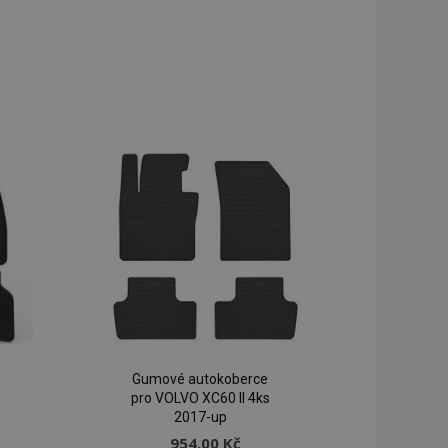
Gumové autokoberce
pro VOLVO XC60 II 4ks
2017-up
954,00 Kč