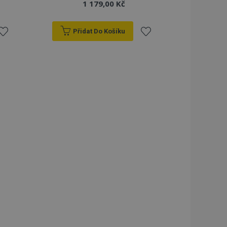
1 179,00 Kč
Přidat Do Košíku
řidat
Přidat
k
k
blíbeným
oblíbeným