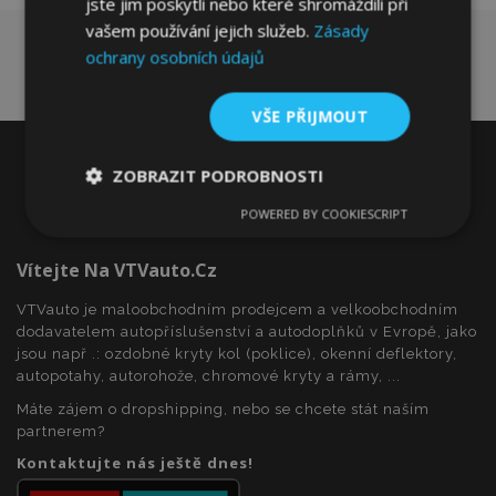
jste jim poskytli nebo které shromáždili při
vašem používání jejich služeb.
Zásady
ochrany osobních údajů
VŠE PŘIJMOUT
ZOBRAZIT PODROBNOSTI
POWERED BY COOKIESCRIPT
Nezbytně
Výkonové
Soubory
nutné
soubory
cílení
soubory
Vítejte Na VTVauto.cz
VTVauto je maloobchodním prodejcem a velkoobchodním
dodavatelem autopříslušenství a autodoplňků v Evropě, jako
Funkční soubory
jsou např .: ozdobné kryty kol (poklice), okenní deflektory,
autopotahy, autorohože, chromové kryty a rámy, ...
Máte zájem o dropshipping, nebo se chcete stát naším
partnerem?
Kontaktujte nás ještě dnes!