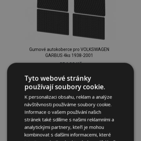
Gumové autokoberce pro VOLKSWAGEN
GARBUS 4ks 1938-2001
954,00 Kč
Tyto webové stránky
Přidat Do Košíku
používají soubory cookie.
Přidat
K personalizaci obsahu, reklam a analýze
návštěvnosti používáme soubory cookie.
k
Informace o vašem používání našich
oblíbeným
stránek také sdílíme s našimi reklamními a
analytickými partnery, kteří je mohou
kombinovat s dalšími informacemi, které