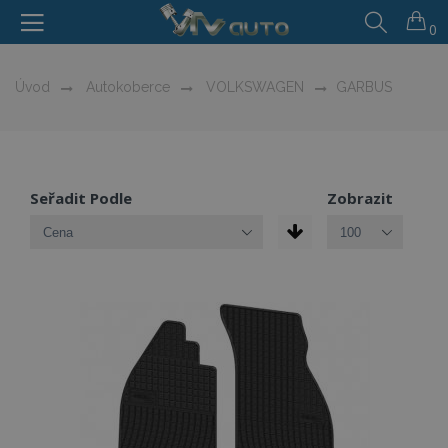
0
Úvod
Autokoberce
VOLKSWAGEN
GARBUS
Seřadit Podle
Zobrazit