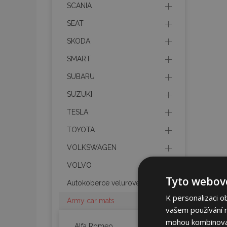
SCANIA
SEAT
SKODA
SMART
SUBARU
SUZUKI
TESLA
TOYOTA
VOLKSWAGEN
VOLVO
Tyto webové
Autokoberce velurové
K personalizaci o
Army car mats
vašem používání na
mohou kombinovat 
Alfa Romeo