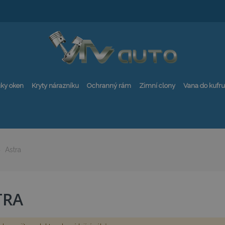
ky oken
Kryty nárazníku
Ochranný rám
Zimní clony
Vana do kufru
Astra
TRA