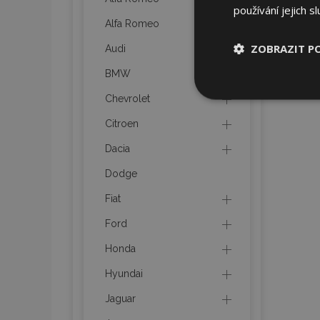
používání jejich s
Alfa Romeo
ZOBRAZIT P
Audi
BMW
Nezbytně nu
Chevrolet
soubory
Citroen
Dacia
Dodge
Fiat
Nez
Ford
Nezbytně nutné soubo
Webové stránky nelz
Honda
Název
Hyundai
section_data_ids
Jaguar