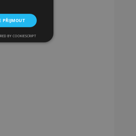
E PŘIJMOUT
RED BY COOKIESCRIPT
kční soubory
bory
 a správa účtu.
 pro zákazníka
ými nakupujícími,
řání, informace o