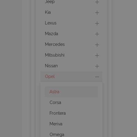
Jeep
mage-messages
Kia
Lexus
Mazda
recently_viewed_p
Mercedes
recently_compare
Mitsubishi
recently_compare
Nissan
Opel
X-Magento-Vary
Astra
Corsa
mage-translation-f
Frontera
Meriva
mage-cache-sessi
Omega