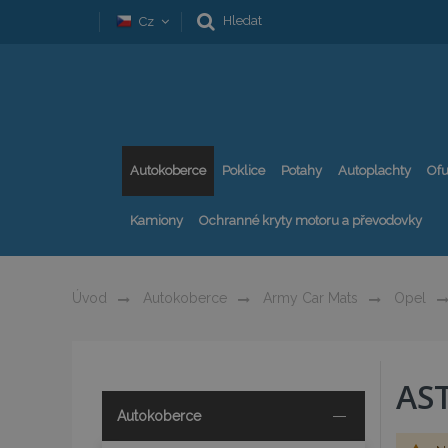
Hledat
Cz
Autokoberce
Poklice
Potahy
Autoplachty
Ofu
Kamiony
Ochranné kryty motoru a převodovky
Úvod
Autokoberce
Army Car Mats
Opel
AS
Autokoberce