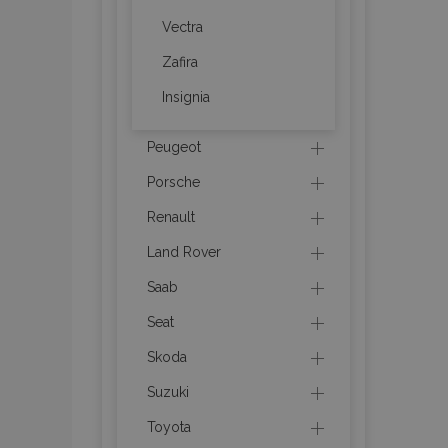
Vectra
product_data_sto
Zafira
Insignia
recently_viewed_p
CookieScriptConse
Peugeot
Porsche
Renault
udid
Land Rover
Saab
PHPSESSID
Seat
Skoda
Suzuki
Toyota
mage-cache-stor