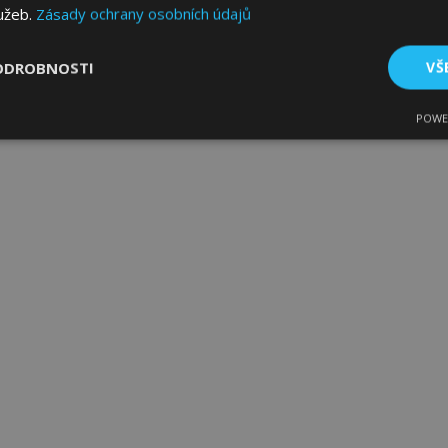
lužeb.
Zásady ochrany osobních údajů
ODROBNOSTI
VŠ
POWE
tné
Výkonové soubory
Soubory cílení
Fun
bytně nutné soubory
Výkonové soubory
Soubory cílení
Funkční sou
ry cookie umožňují základní funkce webových stránek, jako je přihlášení uživatele
e bez nezbytně nutných souborů cookie správně používat.
Poskytovatel
/
Vyprší
Popis
Doména
1 den
Ukládá informace specifické
Adobe Inc.
související s akcemi zahájen
www.vtvauto.cz
jako je zobrazení seznamu p