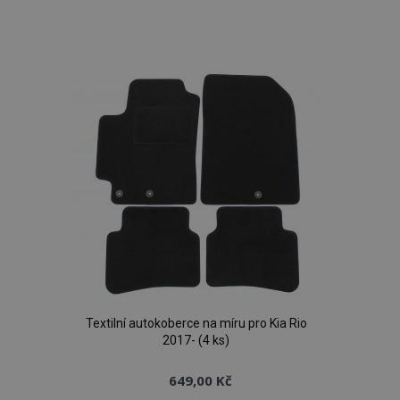
Přidat
k
oblíbeným
mage-cache-storage
1 
Adobe Inc.
www.vtvauto.cz
Textilní autokoberce na míru pro Kia Rio
2017- (4 ks)
649,00 Kč