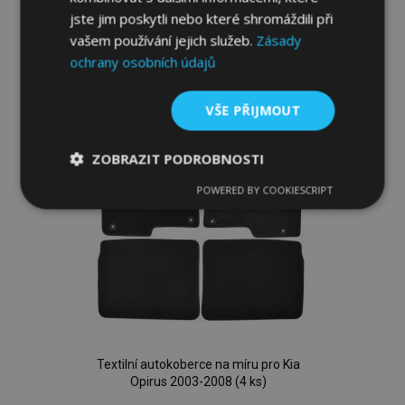
jste jim poskytli nebo které shromáždili při
Přidat
vašem používání jejich služeb.
Zásady
k
ochrany osobních údajů
oblíbeným
VŠE PŘIJMOUT
ZOBRAZIT PODROBNOSTI
POWERED BY COOKIESCRIPT
Nezbytně
Výkonové
Soubory
nutné
soubory
cílení
soubory
Funkční soubory
Textilní autokoberce na míru pro Kia
Opirus 2003-2008 (4 ks)