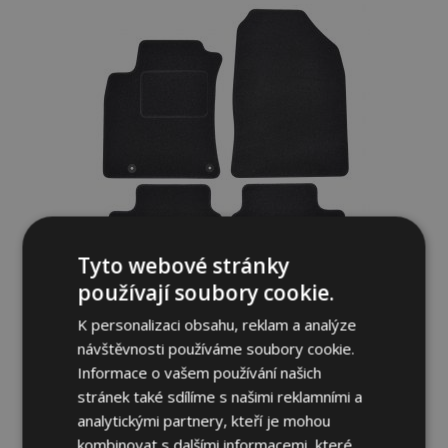
oblíbeným
Tyto webové stránky
používají soubory cookie.
Textilní autokoberce na míru pro Kia Ceed
K personalizaci obsahu, reklam a analýze
2018- (4 ks)
návštěvnosti používáme soubory cookie.
Informace o vašem používání našich
649,00 Kč
stránek také sdílíme s našimi reklamními a
analytickými partnery, kteří je mohou
Přidat Do Košíku
kombinovat s dalšími informacemi, které