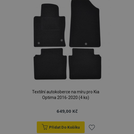
oblíbeným
d
www.vtvauto.cz
udid
.vtvauto.cz
4 tý
d
Textilní autokoberce na míru pro Kia
Optima 2016-2020 (4 ks)
649,00 Kč
PHPSESSID
59 
PHP.net
42 s
.vtvauto.cz
Přidat Do Košíku