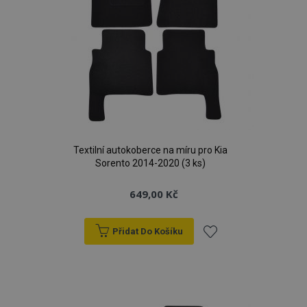
product_data_storage
1 
Adobe Inc.
Textilní autokoberce na míru pro Kia
www.vtvauto.cz
Sorento 2014-2020 (3 ks)
649,00 Kč
recently_viewed_product
1 
Adobe Inc.
Přidat Do Košíku
www.vtvauto.cz
Přidat
k
CookieScriptConsent
4 tý
CookieScript