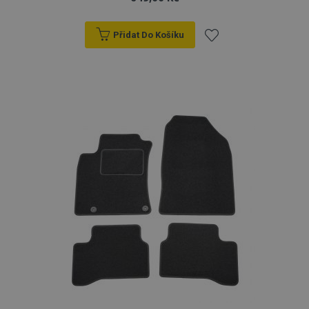
Přidat Do Košíku
Přidat
k
oblíbeným