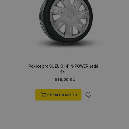
Poklice pro SUZUKI 14" N-POWER šedé
4ks
616,00 Kč
Přidat Do Košíku
Přidat
k
oblíbeným