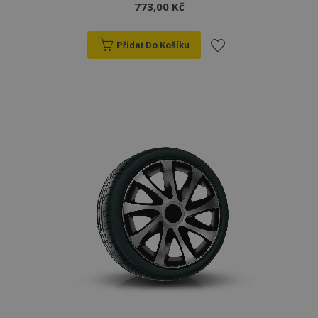
773,00 Kč
Přidat Do Košíku
Přidat
k
oblíbeným