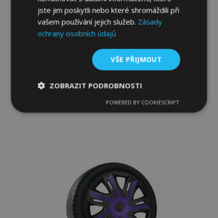
jste jim poskytli nebo které shromáždili při
vašem používání jejich služeb.
Zásady
ochrany osobních údajů
Poklice pro SUZUKI 14", STRONG
DUOCOLOR 4 ks
VŠE PŘIJMOUT
773,00 Kč
ZOBRAZIT PODROBNOSTI
Přidat Do Košíku
POWERED BY COOKIESCRIPT
Nezbytně
Výkonové
Soubory
Přidat
nutné
soubory
cílení
soubory
k
oblíbeným
Funkční soubory