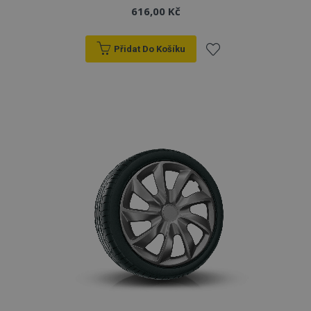
616,00 Kč
Přidat Do Košíku
Přidat
k
oblíbeným