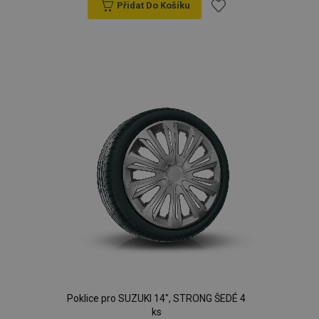
Přidat Do Košíku
Přidat
k
oblíbeným
Poklice pro SUZUKI 14", STRONG ŠEDÉ 4
ks