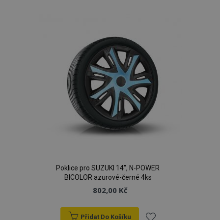
k
oblíbeným
product_data_storage
1 
Adobe Inc.
www.vtvauto.cz
recently_viewed_product
1 
Adobe Inc.
Poklice pro SUZUKI 14", N-POWER
www.vtvauto.cz
BICOLOR azurové-černé 4ks
802,00 Kč
Přidat Do Košíku
CookieScriptConsent
4 tý
CookieScript