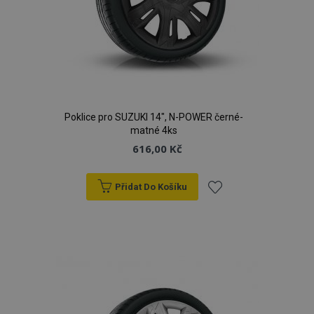
Poklice pro SUZUKI 14", N-POWER černé-
matné 4ks
616,00 Kč
Přidat Do Košíku
Přidat
k
oblíbeným