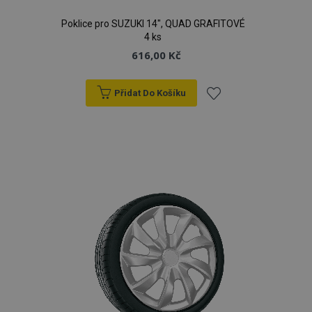
Poklice pro SUZUKI 14", QUAD GRAFITOVÉ
4 ks
616,00 Kč
Přidat Do Košíku
Přidat
k
oblíbeným