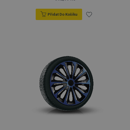
Přidat Do Košíku
Přidat
k
oblíbeným