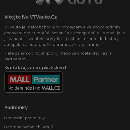
Vítejte Na VTVauto.cz
recently_compared_product_previous
1 
Adobe Inc.
www.vtvauto.cz
VTVauto je maloobchodním prodejcem a velkoobchodním
dodavatelem autopříslušenství a autodoplňků v Evropě, jako
jsou např .: ozdobné kryty kol (poklice), okenní deflektory,
autopotahy, autorohože, chromové kryty a rámy, ...
X-Magento-Vary
59 
Adobe Inc.
59 s
www.vtvauto.cz
Máte zájem o dropshipping, nebo se chcete stát naším
partnerem?
Kontaktujte nás ještě dnes!
Podmínky
mage-translation-file-version
Zav
Adobe Inc.
proh
www.vtvauto.cz
Obchodní podmínky
Ochrana osobních údajů