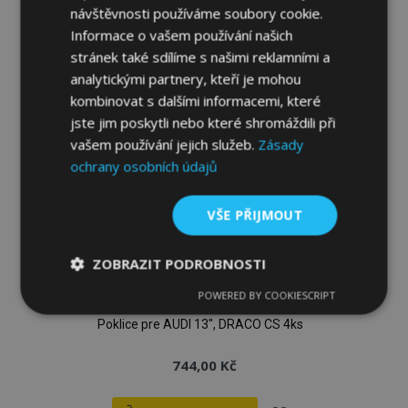
návštěvnosti používáme soubory cookie.
k
Informace o vašem používání našich
oblíbeným
stránek také sdílíme s našimi reklamními a
analytickými partnery, kteří je mohou
kombinovat s dalšími informacemi, které
jste jim poskytli nebo které shromáždili při
vašem používání jejich služeb.
Zásady
ochrany osobních údajů
VŠE PŘIJMOUT
ZOBRAZIT PODROBNOSTI
POWERED BY COOKIESCRIPT
Nezbytně
Výkonové
Soubory
nutné
soubory
cílení
Poklice pre AUDI 13", DRACO CS 4ks
soubory
744,00 Kč
Funkční soubory