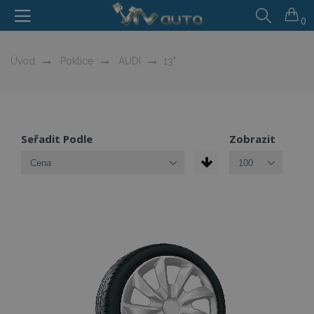
0
Úvod
Poklice
AUDI
13"
Seřadit Podle
Zobrazit