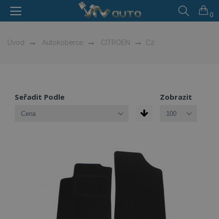
0
Úvod
Autokoberce
CITROEN
C2
Seřadit Podle
Zobrazit