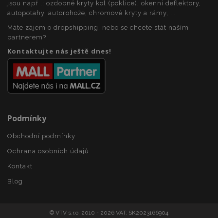
jsou např .: ozdobné kryty kol (poklice), okenní deflektory,
mage-messages
1 
Adobe Inc.
autopotahy, autorohože, chromové kryty a rámy, ...
www.vtvauto.cz
Máte zájem o dropshipping, nebo se chcete stát naším
partnerem?
Kontaktujte nás ještě dnes!
zásadách ochrany soukromí společnosti Google
Podmínky
recently_viewed_product_previous
1 
Adobe Inc.
www.vtvauto.cz
Obchodní podmínky
Ochrana osobních údajů
Kontakt
recently_compared_product
1 
Adobe Inc.
Blog
www.vtvauto.cz
© VTV s.r.o. 2010 - 2026 VAT: SK2023166904
recently_compared_product_previous
1 