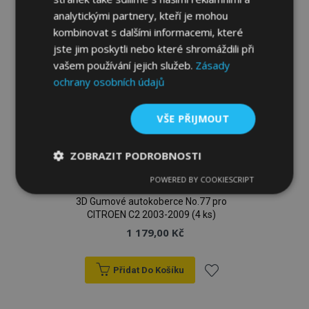
analytickými partnery, kteří je mohou
kombinovat s dalšími informacemi, které
jste jim poskytli nebo které shromáždili při
vašem používání jejich služeb.
Zásady
ochrany osobních údajů
VŠE PŘIJMOUT
ZOBRAZIT PODROBNOSTI
POWERED BY COOKIESCRIPT
Nezbytně
Výkonové
Soubory
nutné
soubory
cílení
3D Gumové autokoberce No.77 pro
soubory
CITROEN C2 2003-2009 (4 ks)
1 179,00 Kč
Funkční soubory
Přidat Do Košíku
Přidat