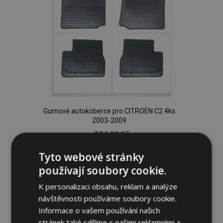
Gumové autokoberce pro CITROEN C2 4ks
2003-2009
834,00 Kč
Tyto webové stránky
Přidat Do Košíku
používají soubory cookie.
Přidat
K personalizaci obsahu, reklam a analýze
k
návštěvnosti používáme soubory cookie.
Informace o vašem používání našich
oblíbeným
stránek také sdílíme s našimi reklamními a