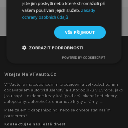
jste jim poskytli nebo které shromáždili při
vašem používání jejich služeb.
Zásady
ochrany osobních údajů
VŠE PŘIJMOUT
ZOBRAZIT PODROBNOSTI
POWERED BY COOKIESCRIPT
Nezbytně
Výkonové
Soubory
nutné
soubory
cílení
soubory
Vítejte Na VTVauto.cz
VTVauto je maloobchodním prodejcem a velkoobchodním
dodavatelem autopříslušenství a autodoplňků v Evropě, jako
Funkční soubory
jsou např .: ozdobné kryty kol (poklice), okenní deflektory,
autopotahy, autorohože, chromové kryty a rámy, ...
Máte zájem o dropshipping, nebo se chcete stát naším
partnerem?
Kontaktujte nás ještě dnes!