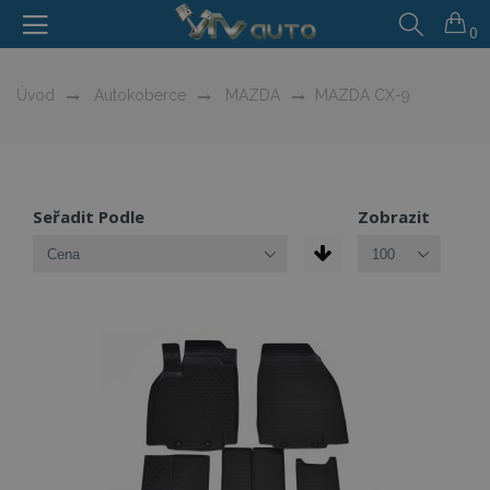
0
Úvod
Autokoberce
MAZDA
MAZDA CX-9
Seřadit Podle
Zobrazit