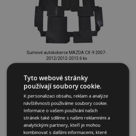
Gumové autokoberce MAZDA CX-9 2007-
2012/2012-2015 6 ks
1 247,00 Kč
Tyto webové stránky
Přidat Do Košíku
používají soubory cookie.
Přidat
K personalizaci obsahu, reklam a analýze
návštěvnosti používáme soubory cookie.
k
Informace o vašem používání našich
oblíbeným
stránek také sdílíme s našimi reklamními a
analytickými partnery, kteří je mohou
kombinovat s dalšími informacemi, které