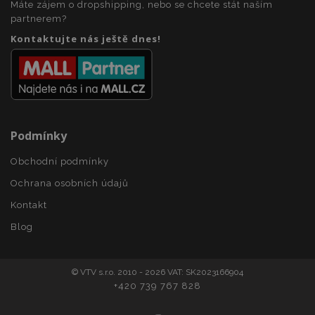
Máte zájem o dropshipping, nebo se chcete stát naším
section_data_ids
1 
partnerem?
Adobe Inc.
www.vtvauto.cz
Kontaktujte nás ještě dnes!
Podmínky
mage-messages
1 
Adobe Inc.
Obchodní podmínky
www.vtvauto.cz
Ochrana osobních údajů
Kontakt
Blog
zásadách ochrany soukromí společnosti Google
© VTV s.r.o. 2010 - 2026 VAT: SK2023166904
+420 739 767 828