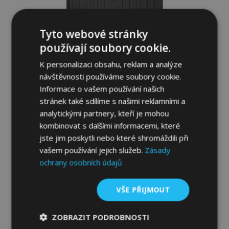
Tyto webové stránky
používají soubory cookie.
K personalizaci obsahu, reklam a analýze
návštěvnosti používáme soubory cookie.
Informace o vašem používání našich
stránek také sdílíme s našimi reklamními a
analytickými partnery, kteří je mohou
Gumová vana do kufru DryZone pro OPEL
kombinovat s dalšími informacemi, které
COMBO C 2001-2011 (5-místné)
jste jim poskytli nebo které shromáždili při
799,00 Kč
vašem používání jejich služeb.
Zásady
ochrany osobních údajů
Přidat Do Košíku
VŠE PŘIJMOUT
Přidat
k
ZOBRAZIT PODROBNOSTI