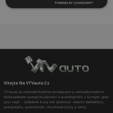
oblíbeným
POWERED BY COOKIESCRIPT
Nezbytně
Výkonové
Soubory
nutné
soubory
cílení
soubory
Funkční soubory
Nezbytně nutné soubory
Výkonové soubory
Soubory cílení
Funkční soubory
Vítejte Na VTVauto.cz
Nezbytně nutné soubory cookie umožňují základní
funkce webových stránek, jako je přihlášení
VTVauto je maloobchodním prodejcem a velkoobchodním
uživatele a správa účtu. Webové stránky nelze bez
nezbytně nutných souborů cookie správně
dodavatelem autopříslušenství a autodoplňků v Evropě, jako
používat.
jsou např .: ozdobné kryty kol (poklice), okenní deflektory,
autopotahy, autorohože, chromové kryty a rámy, ...
Poskytovatel
/
Název
Vy
Doména