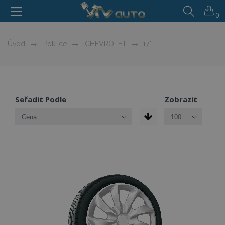
0
Úvod
Poklice
CHEVROLET
17"
Seřadit Podle
Zobrazit