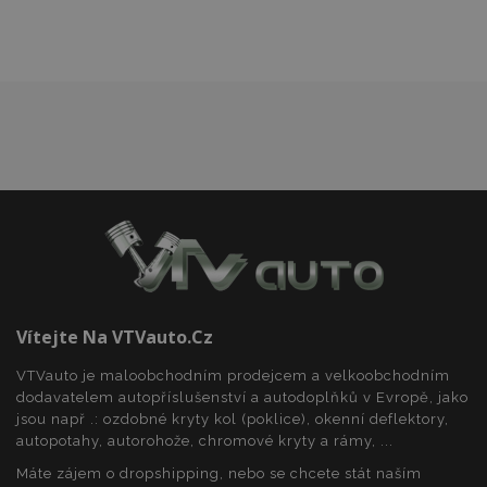
www.vtvauto.cz
recently_viewed_product
1 
Adobe Inc.
www.vtvauto.cz
CookieScriptConsent
4 tý
CookieScript
d
www.vtvauto.cz
Vítejte Na VTVauto.cz
VTVauto je maloobchodním prodejcem a velkoobchodním
dodavatelem autopříslušenství a autodoplňků v Evropě, jako
jsou např .: ozdobné kryty kol (poklice), okenní deflektory,
autopotahy, autorohože, chromové kryty a rámy, ...
Máte zájem o dropshipping, nebo se chcete stát naším