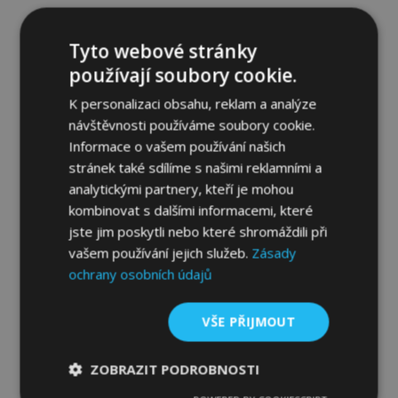
1 016,00 Kč
Tyto webové stránky
Přidat Do Košíku
používají soubory cookie.
Přidat
K personalizaci obsahu, reklam a analýze
návštěvnosti používáme soubory cookie.
k
Informace o vašem používání našich
oblíbeným
stránek také sdílíme s našimi reklamními a
analytickými partnery, kteří je mohou
kombinovat s dalšími informacemi, které
jste jim poskytli nebo které shromáždili při
vašem používání jejich služeb.
Zásady
ochrany osobních údajů
VŠE PŘIJMOUT
ZOBRAZIT PODROBNOSTI