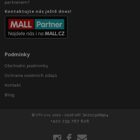
partnerem?
udid
.vtvauto.cz
4 tý
d
Kontaktujte nás ještě dnes!
Podmínky
PHPSESSID
59 
PHP.net
Obchodní podmínky
42 s
.vtvauto.cz
Ochrana osobních údajů
Kontakt
Blog
© VTV s.r.o. 2010 - 2026 VAT: SK2023166904
+420 739 767 828