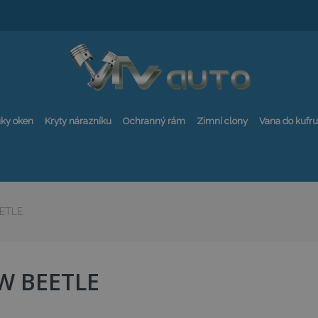
ky oken
Kryty nárazníku
Ochranný rám
Zimní clony
Vana do kufru
ETLE
W BEETLE