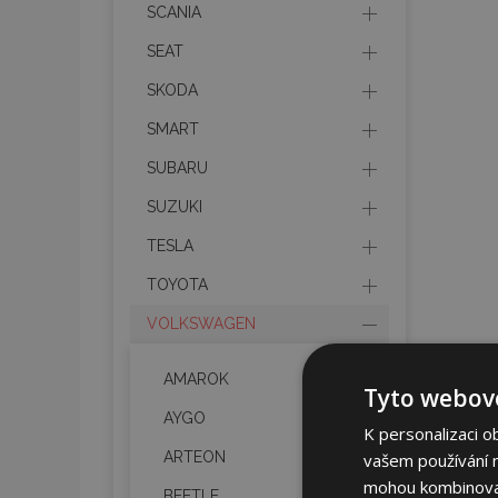
SCANIA
SEAT
SKODA
SMART
SUBARU
SUZUKI
TESLA
TOYOTA
VOLKSWAGEN
AMAROK
Tyto webové
AYGO
K personalizaci o
ARTEON
vašem používání na
mohou kombinovat 
BEETLE