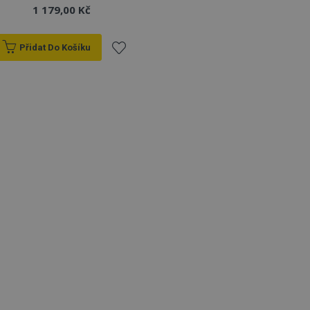
1 179,00 Kč
Přidat Do Košíku
Přidat
k
oblíbeným