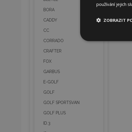
používání jejich s
BORA
ZOBRAZIT P
CADDY
CC
Nezbytně nu
CORRADO
soubory
CRAFTER
FOX
GARBUS
E-GOLF
Nez
GOLF
Nezbytně nutné soubo
Webové stránky nelz
GOLF SPORTSVAN
Název
GOLF PLUS
section_data_ids
ID.3