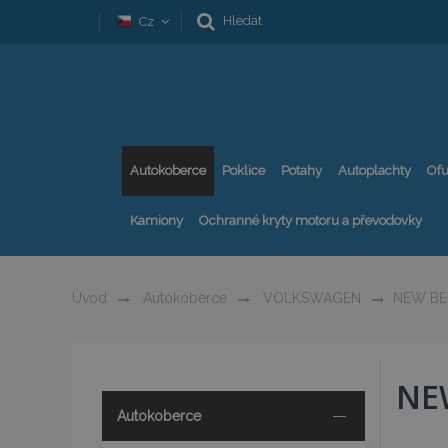
Hledat
Cz
Autokoberce
Poklice
Potahy
Autoplachty
Ofu
Kamiony
Ochranné kryty motoru a převodovky
Úvod
Autokoberce
VOLKSWAGEN
NEW BE
NE
Autokoberce