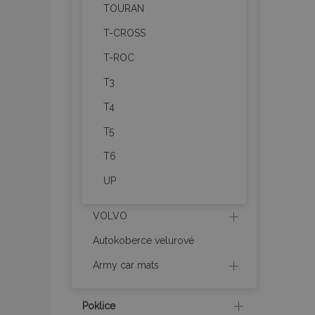
TOURAN
product_data_sto
T-CROSS
T-ROC
recently_viewed_p
T3
CookieScriptConse
T4
T5
T6
udid
UP
PHPSESSID
VOLVO
Autokoberce velurové
Army car mats
mage-cache-stor
Poklice