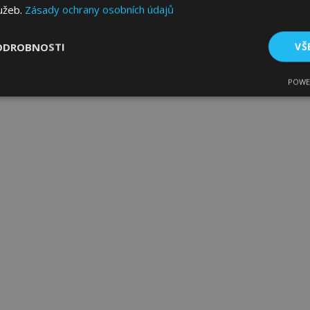
lužeb.
Zásady ochrany osobních údajů
ODROBNOSTI
VŠ
POWE
tné
Výkonové soubory
Soubory cílení
Fun
bytně nutné soubory
Výkonové soubory
Soubory cílení
Funkční sou
ry cookie umožňují základní funkce webových stránek, jako je přihlášení uživatele
e bez nezbytně nutných souborů cookie správně používat.
Poskytovatel
/
Vyprší
Popis
Doména
1 den
Ukládá informace specifické
Adobe Inc.
související s akcemi zahájen
www.vtvauto.cz
jako je zobrazení seznamu p