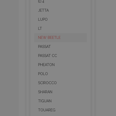
ID.4
mage-messages
JETTA
LUPO
LT
recently_viewed_p
NEW BEETLE
recently_compare
PASSAT
recently_compare
PASSAT CC
PHEATON
X-Magento-Vary
POLO
SCIROCCO
mage-translation-f
SHARAN
TIGUAN
mage-cache-sessi
TOUAREG