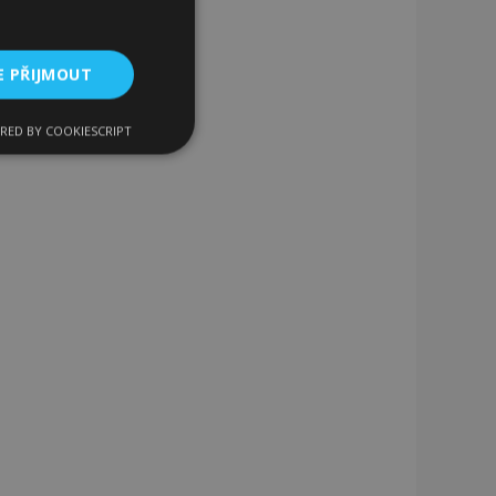
E PŘIJMOUT
RED BY COOKIESCRIPT
kční soubory
bory
 a správa účtu.
 pro zákazníka
ými nakupujícími,
řání, informace o