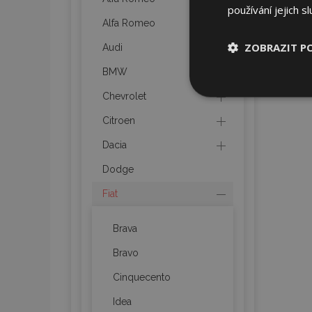
používání jejich s
Alfa Romeo
ZOBRAZIT P
Audi
BMW
Nezbytně nu
Chevrolet
soubory
Citroen
Dacia
Dodge
Fiat
Nez
Nezbytně nutné soubo
Brava
Webové stránky nelz
Bravo
Název
Cinquecento
section_data_ids
Idea