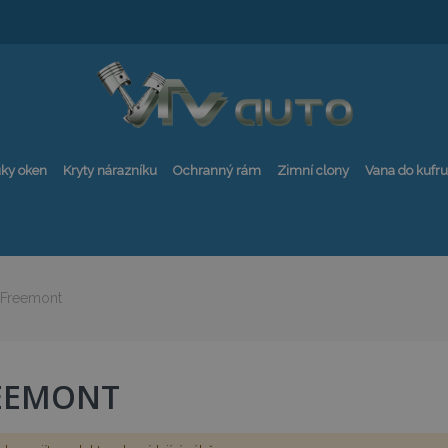
ky oken
Kryty nárazníku
Ochranný rám
Zimní clony
Vana do kufru
Freemont
EEMONT