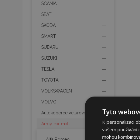
SCANIA
SEAT
SKODA
SMART
SUBARU
SUZUKI
TESLA
TOYOTA
VOLKSWAGEN
VOLVO
Tyto webové
Autokoberce velurové
K personalizaci o
Army car mats
vašem používání na
mohou kombinovat 
Alfa Romeo