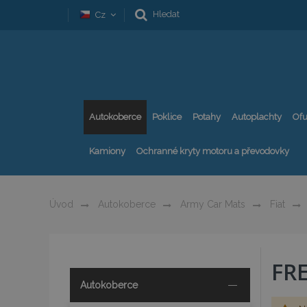
Hledat
Cz
Autokoberce
Poklice
Potahy
Autoplachty
Ofu
Kamiony
Ochranné kryty motoru a převodovky
Úvod
Autokoberce
Army Car Mats
Fiat
FR
Autokoberce