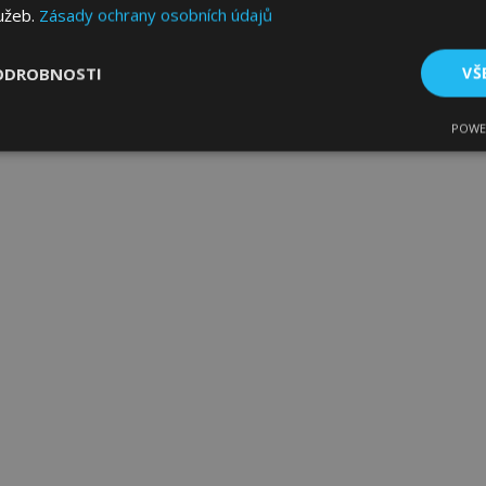
lužeb.
Zásady ochrany osobních údajů
ODROBNOSTI
VŠ
POWE
tné
Výkonové soubory
Soubory cílení
Fun
bytně nutné soubory
Výkonové soubory
Soubory cílení
Funkční sou
ry cookie umožňují základní funkce webových stránek, jako je přihlášení uživatele
e bez nezbytně nutných souborů cookie správně používat.
Poskytovatel
/
Vyprší
Popis
Doména
1 den
Ukládá informace specifické
Adobe Inc.
související s akcemi zahájen
www.vtvauto.cz
jako je zobrazení seznamu p