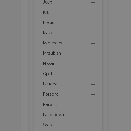
Jeep
Kia
product_data_sto
Lexus
recently_viewed_p
Mazda
CookieScriptConse
Mercedes
Mitsubishi
Nissan
udid
Opel
Peugeot
PHPSESSID
Porsche
Renault
Land Rover
Saab
mage-cache-stor