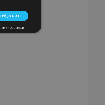
E PŘIJMOUT
RED BY COOKIESCRIPT
kční soubory
bory
 a správa účtu.
 pro zákazníka
ými nakupujícími,
řání, informace o