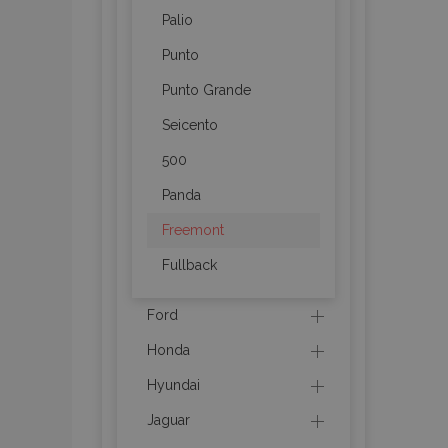
Palio
mage-messages
Punto
Punto Grande
recently_viewed_p
Seicento
500
recently_compare
Panda
recently_compare
Freemont
X-Magento-Vary
Fullback
Ford
mage-translation-f
Honda
Hyundai
mage-cache-sessi
Jaguar