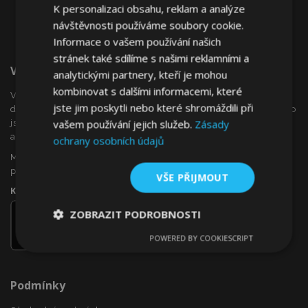
K personalizaci obsahu, reklam a analýze
návštěvnosti používáme soubory cookie.
Informace o vašem používání našich
stránek také sdílíme s našimi reklamními a
Vítejte Na VTVauto.cz
analytickými partnery, kteří je mohou
kombinovat s dalšími informacemi, které
VTVauto je maloobchodním prodejcem a velkoobchodním
jste jim poskytli nebo které shromáždili při
dodavatelem autopříslušenství a autodoplňků v Evropě, jako
vašem používání jejich služeb.
Zásady
jsou např .: ozdobné kryty kol (poklice), okenní deflektory,
autopotahy, autorohože, chromové kryty a rámy, ...
ochrany osobních údajů
Máte zájem o dropshipping, nebo se chcete stát naším
partnerem?
VŠE PŘIJMOUT
Kontaktujte nás ještě dnes!
ZOBRAZIT PODROBNOSTI
POWERED BY COOKIESCRIPT
Nezbytně
Výkonové
Soubory
nutné
soubory
cílení
soubory
Podmínky