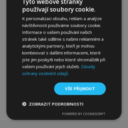
Tyto webové stránky
používají soubory cookie.
K personalizaci obsahu, reklam a analýze
návštěvnosti používáme soubory cookie.
Informace o vašem používání našich
Textilní autokoberce na míru pro Audi 80
stránek také sdílíme s našimi reklamními a
B4 1991-1996 (4 ks)
analytickými partnery, kteří je mohou
649,00 Kč
kombinovat s dalšími informacemi, které
jste jim poskytli nebo které shromáždili při
Přidat Do Košíku
vašem používání jejich služeb.
Zásady
Přidat
ochrany osobních údajů
k
VŠE PŘIJMOUT
oblíbeným
ZOBRAZIT PODROBNOSTI
POWERED BY COOKIESCRIPT
Nezbytně
Výkonové
Soubory
nutné
soubory
cílení
soubory