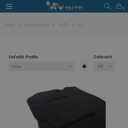
0
Úvod
Autokoberce
AUDI
80
Seřadit Podle
Zobrazit