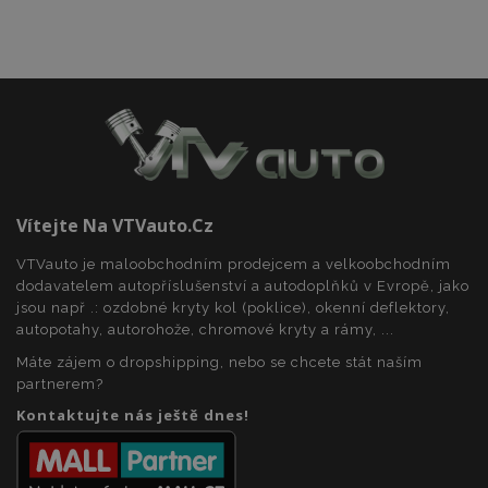
Funkční soubory
Vítejte Na VTVauto.cz
Nezbytně nutné soubory
Výkonové soubory
Soubory cílení
Funkční soubory
VTVauto je maloobchodním prodejcem a velkoobchodním
dodavatelem autopříslušenství a autodoplňků v Evropě, jako
Nezbytně nutné soubory cookie umožňují základní
jsou např .: ozdobné kryty kol (poklice), okenní deflektory,
funkce webových stránek, jako je přihlášení
autopotahy, autorohože, chromové kryty a rámy, ...
uživatele a správa účtu. Webové stránky nelze bez
nezbytně nutných souborů cookie správně
Máte zájem o dropshipping, nebo se chcete stát naším
používat.
partnerem?
Poskytovatel
/
Název
Vy
Kontaktujte nás ještě dnes!
Doména
section_data_ids
1 
Adobe Inc.
www.vtvauto.cz