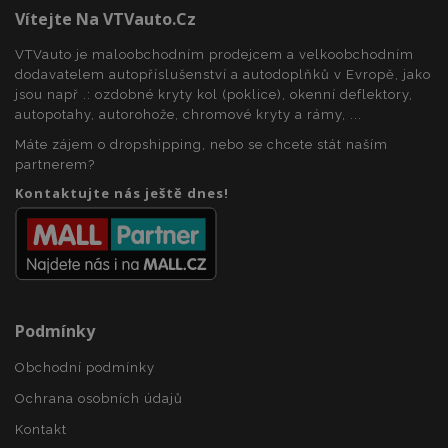
Vítejte Na VTVauto.cz
VTVauto je maloobchodním prodejcem a velkoobchodním
recently_viewed_product_previous
1 
Adobe Inc.
dodavatelem autopříslušenství a autodoplňků v Evropě, jako
www.vtvauto.cz
jsou např .: ozdobné kryty kol (poklice), okenní deflektory,
autopotahy, autorohože, chromové kryty a rámy, ...
Máte zájem o dropshipping, nebo se chcete stát naším
partnerem?
recently_compared_product
1 
Adobe Inc.
Kontaktujte nás ještě dnes!
www.vtvauto.cz
recently_compared_product_previous
1 
Adobe Inc.
www.vtvauto.cz
Podmínky
X-Magento-Vary
59 
Adobe Inc.
Obchodní podmínky
59 s
www.vtvauto.cz
Ochrana osobních údajů
Kontakt