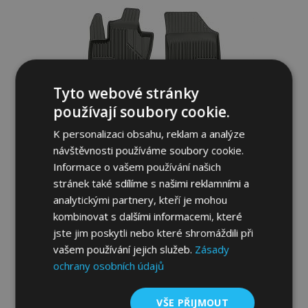
oblíbeným
Tyto webové stránky
používají soubory cookie.
K personalizaci obsahu, reklam a analýze
návštěvnosti používáme soubory cookie.
Informace o vašem používání našich
stránek také sdílíme s našimi reklamními a
analytickými partnery, kteří je mohou
3D Gumové autokoberce No.77 pro JEEP
kombinovat s dalšími informacemi, které
COMPASS II 2016-up (4 ks)
jste jim poskytli nebo které shromáždili při
1 179,00 Kč
vašem používání jejich služeb.
Zásady
ochrany osobních údajů
Přidat Do Košíku
VŠE PŘIJMOUT