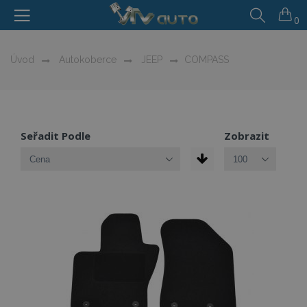
0
Úvod
Autokoberce
JEEP
COMPASS
Seřadit Podle
Zobrazit