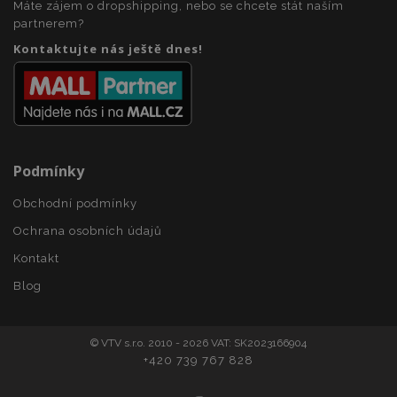
Máte zájem o dropshipping, nebo se chcete stát naším
section_data_ids
1 
partnerem?
Adobe Inc.
www.vtvauto.cz
Kontaktujte nás ještě dnes!
Podmínky
mage-messages
1 
Adobe Inc.
Obchodní podmínky
www.vtvauto.cz
Ochrana osobních údajů
Kontakt
Blog
zásadách ochrany soukromí společnosti Google
© VTV s.r.o. 2010 - 2026 VAT: SK2023166904
+420 739 767 828