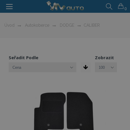
0
Úvod
Autokoberce
DODGE
CALIBER
Seřadit Podle
Zobrazit