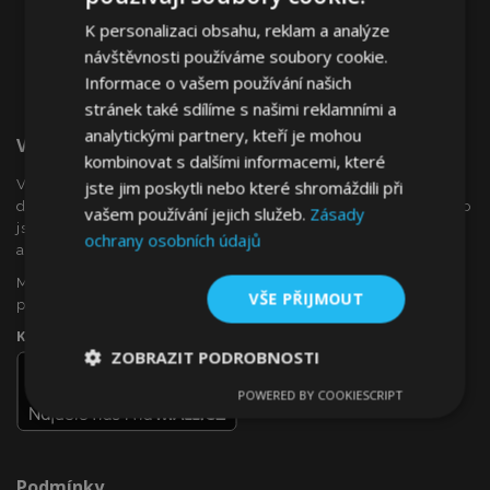
K personalizaci obsahu, reklam a analýze
návštěvnosti používáme soubory cookie.
Informace o vašem používání našich
stránek také sdílíme s našimi reklamními a
analytickými partnery, kteří je mohou
Vítejte Na VTVauto.cz
kombinovat s dalšími informacemi, které
VTVauto je maloobchodním prodejcem a velkoobchodním
jste jim poskytli nebo které shromáždili při
dodavatelem autopříslušenství a autodoplňků v Evropě, jako
vašem používání jejich služeb.
Zásady
jsou např .: ozdobné kryty kol (poklice), okenní deflektory,
ochrany osobních údajů
autopotahy, autorohože, chromové kryty a rámy, ...
Máte zájem o dropshipping, nebo se chcete stát naším
VŠE PŘIJMOUT
partnerem?
Kontaktujte nás ještě dnes!
ZOBRAZIT PODROBNOSTI
POWERED BY COOKIESCRIPT
Nezbytně
Výkonové
Soubory
nutné
soubory
cílení
soubory
Podmínky