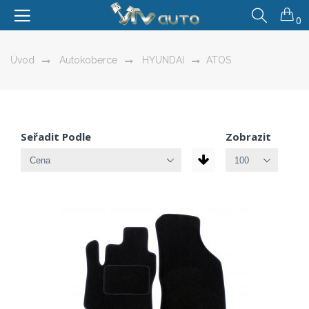
0
Úvod
Autokoberce
HYUNDAI
ATOS
Seřadit Podle
Zobrazit