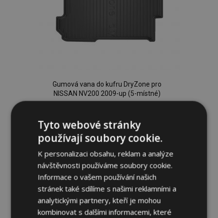
Gumová vana do kufru DryZone pro
NISSAN NV200 2009-up (5-místné)
799,00 Kč
Tyto webové stránky
Přidat Do Košíku
používají soubory cookie.
Přidat
K personalizaci obsahu, reklam a analýze
návštěvnosti používáme soubory cookie.
k
Informace o vašem používání našich
oblíbeným
stránek také sdílíme s našimi reklamními a
analytickými partnery, kteří je mohou
kombinovat s dalšími informacemi, které