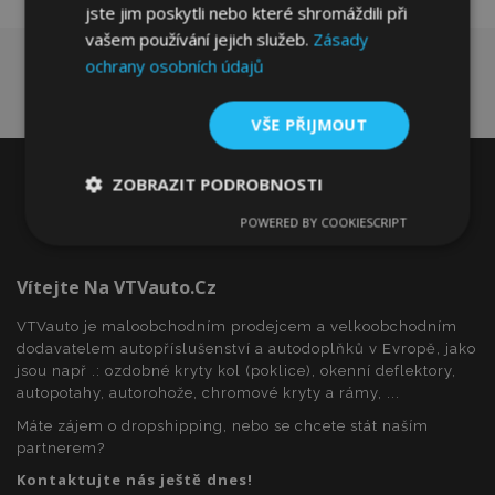
jste jim poskytli nebo které shromáždili při
vašem používání jejich služeb.
Zásady
ochrany osobních údajů
VŠE PŘIJMOUT
ZOBRAZIT PODROBNOSTI
POWERED BY COOKIESCRIPT
Nezbytně
Výkonové
Soubory
nutné
soubory
cílení
soubory
Vítejte Na VTVauto.cz
VTVauto je maloobchodním prodejcem a velkoobchodním
dodavatelem autopříslušenství a autodoplňků v Evropě, jako
Funkční soubory
jsou např .: ozdobné kryty kol (poklice), okenní deflektory,
autopotahy, autorohože, chromové kryty a rámy, ...
Máte zájem o dropshipping, nebo se chcete stát naším
partnerem?
Kontaktujte nás ještě dnes!