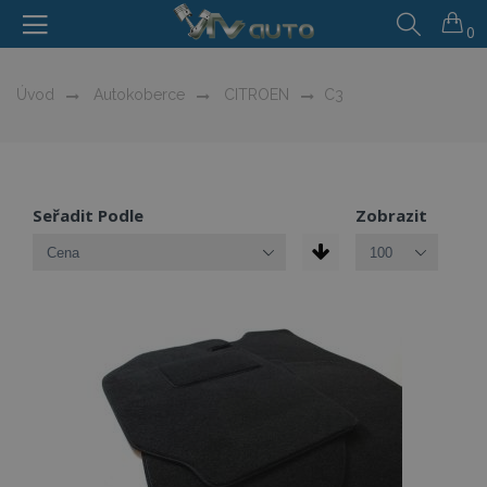
0
Úvod
Autokoberce
CITROEN
C3
Seřadit Podle
Zobrazit