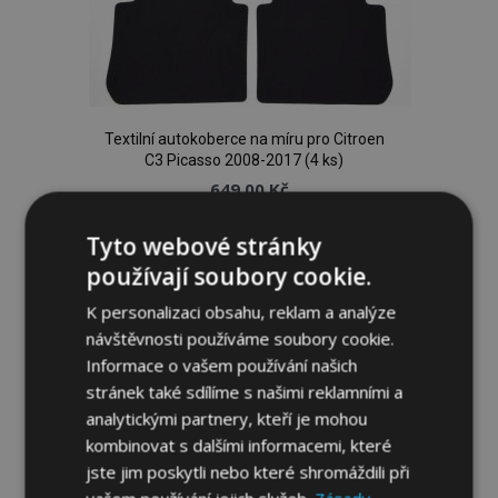
Textilní autokoberce na míru pro Citroen
C3 Picasso 2008-2017 (4 ks)
649,00 Kč
Tyto webové stránky
Přidat Do Košíku
používají soubory cookie.
Přidat
K personalizaci obsahu, reklam a analýze
k
návštěvnosti používáme soubory cookie.
Informace o vašem používání našich
oblíbeným
stránek také sdílíme s našimi reklamními a
analytickými partnery, kteří je mohou
kombinovat s dalšími informacemi, které
jste jim poskytli nebo které shromáždili při