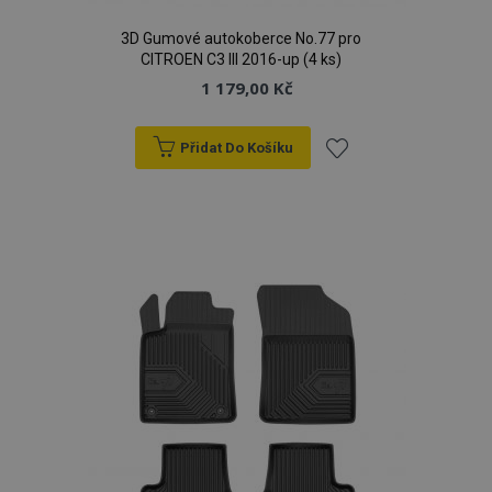
3D Gumové autokoberce No.77 pro
CITROEN C3 III 2016-up (4 ks)
1 179,00 Kč
Přidat Do Košíku
Přidat
k
oblíbeným
mage-cache-storage
1 
Adobe Inc.
www.vtvauto.cz