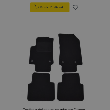
Přidat Do Košíku
Přidat
k
oblíbeným
Textilní autokoberce na míru pro Citroen