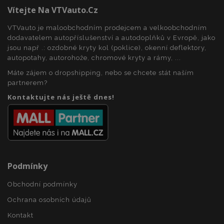
Vítejte Na VTVauto.cz
VTVauto je maloobchodním prodejcem a velkoobchodním
dodavatelem autopříslušenství a autodoplňků v Evropě, jako
jsou např .: ozdobné kryty kol (poklice), okenní deflektory,
autopotahy, autorohože, chromové kryty a rámy, ...
Máte zájem o dropshipping, nebo se chcete stát naším
partnerem?
Kontaktujte nás ještě dnes!
mage-cache-storage
1 
Adobe Inc.
www.vtvauto.cz
Podmínky
Obchodní podmínky
Ochrana osobních údajů
Poskytovatel
/
Kontakt
Název
Vyprší
Popis
Doména
Poskytovatel