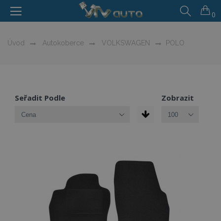
0
Úvod
Autokoberce
VOLKSWAGEN
POLO
Seřadit Podle
Zobrazit