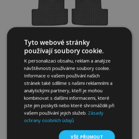
Tyto webové stránky
Gumové autokoberce pro VOLKSWAGEN
POLO VI 4ks 2017-up
používají soubory cookie.
K personalizaci obsahu, reklam a analýze
834,00 Kč
návštěvnosti používáme soubory cookie.
Informace o vašem používání našich
Přidat Do Košíku
stránek také sdílíme s našimi reklamními a
analytickými partnery, kteří je mohou
Přidat
kombinovat s dalšími informacemi, které
k
jste jim poskytli nebo které shromáždili při
vašem používání jejich služeb.
Zásady
oblíbeným
ochrany osobních údajů
VŠE PŘIJMOUT