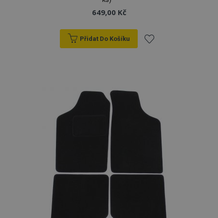
649,00 Kč
Přidat Do Košíku
Přidat
k
oblíbeným