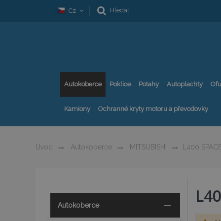
Hledat
Cz
Autokoberce
Poklice
Potahy
Autoplachty
Ofu
Kamiony
Ochranné kryty motoru a převodovky
Úvod
Autokoberce
MITSUBISHI
L400 SPAC
L4
Autokoberce