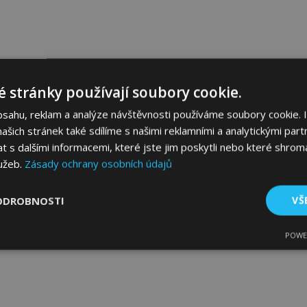
 stránky používají soubory cookie.
bsahu, reklam a analýze návštěvnosti používáme soubory cookie. 
šich stránek také sdílíme s našimi reklamními a analytickými partn
s dalšími informacemi, které jste jim poskytli nebo které shromá
lužeb.
Zásady ochrany osobních údajů
ODROBNOSTI
VŠ
POWE
tné
Výkonové soubory
Soubory cílení
Fun