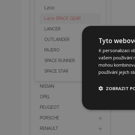
L200
L400 SPACE GEAR
LANCER
Tyto webové
OUTLANDER
K personalizaci o
PAJERO
vašem používání na
SPACE RUNNER
mohou kombinovat 
SPACE STAR
používání jejich s
NISSAN
ZOBRAZIT P
OPEL
Nezbytně nu
PEUGEOT
soubory
PORSCHE
RENAULT