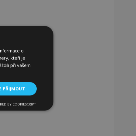
Informace o
ery, kteří je
ždili při vašem
E PŘIJMOUT
RED BY COOKIESCRIPT
kční soubory