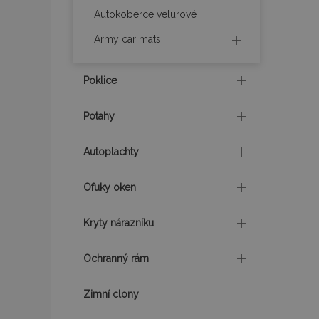
Autokoberce velurové
X-Magento-Vary
Army car mats
Poklice
mage-translation-f
Potahy
mage-cache-sessi
Autoplachty
Ofuky oken
product_data_sto
Kryty nárazníku
recently_viewed_p
Ochranný rám
CookieScriptConse
Zimní clony