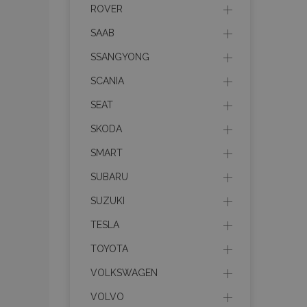
ROVER
SAAB
Nez
SSANGYONG
Nezbytně nutné soubo
Webové stránky nelz
SCANIA
Název
SEAT
SKODA
section_data_ids
SMART
SUBARU
mage-messages
SUZUKI
TESLA
recently_viewed_p
TOYOTA
recently_compare
VOLKSWAGEN
VOLVO
recently_compare