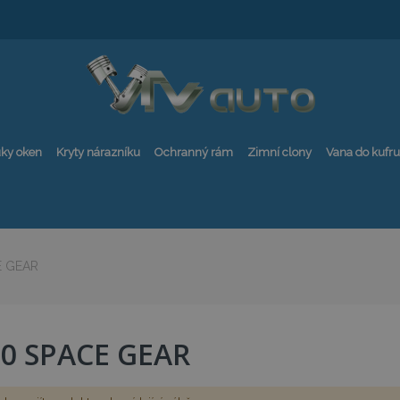
ky oken
Kryty nárazníku
Ochranný rám
Zimní clony
Vana do kufru
E GEAR
00 SPACE GEAR