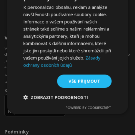
K personalizaci obsahu, reklam a analýze
návštěvnosti používáme soubory cookie.
Informace o vašem používání našich
stránek také sdílíme s našimi reklamními a
analytickými partnery, kteří je mohou
Vítejte Na VTVauto.cz
kombinovat s dalšími informacemi, které
VTVauto je maloobchodním prodejcem a velkoobchodním
jste jim poskytli nebo které shromáždili při
dodavatelem autopříslušenství a autodoplňků v Evropě, jako
vašem používání jejich služeb.
Zásady
jsou např .: ozdobné kryty kol (poklice), okenní deflektory,
ochrany osobních údajů
autopotahy, autorohože, chromové kryty a rámy, ...
Máte zájem o dropshipping, nebo se chcete stát naším
VŠE PŘIJMOUT
partnerem?
Kontaktujte nás ještě dnes!
ZOBRAZIT PODROBNOSTI
POWERED BY COOKIESCRIPT
Nezbytně
Výkonové
Soubory
nutné
soubory
cílení
soubory
Podmínky