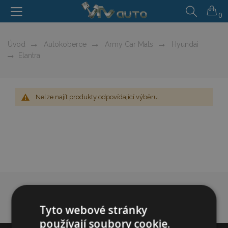
0
Úvod
Autokoberce
Army Car Mats
Hyundai
Elantra
Nelze najít produkty odpovídající výběru.
Tyto webové stránky
používají soubory cookie.