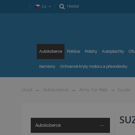
Hledat
Cz
Autokoberce
Poklice
Potahy
Autoplachty
Ofu
Kamiony
Ochranné kryty motoru a převodovky
Úvod
Autokoberce
Army Car Mats
Suzuki
SU
Autokoberce