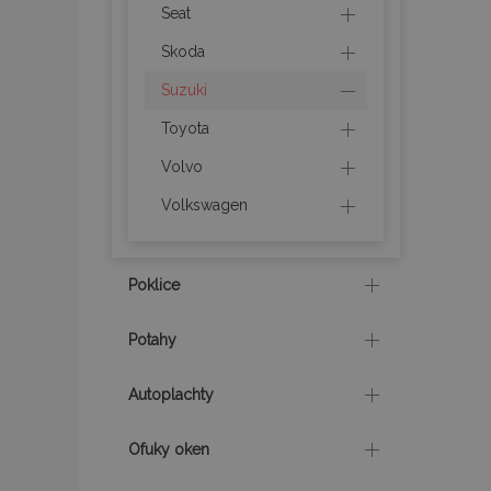
Seat
product_data_sto
Skoda
Suzuki
recently_viewed_p
Toyota
CookieScriptConse
Volvo
Volkswagen
udid
Poklice
PHPSESSID
Potahy
Autoplachty
Ofuky oken
mage-cache-stor