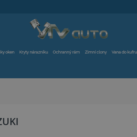
ky oken
Kryty nárazníku
Ochranný rám
Zimní clony
Vana do kufru
ZUKI