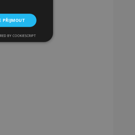
E PŘIJMOUT
RED BY COOKIESCRIPT
kční soubory
bory
 a správa účtu.
 pro zákazníka
ými nakupujícími,
řání, informace o