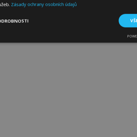
lužeb.
Zásady ochrany osobních údajů
ODROBNOSTI
VŠ
POWE
tné
Výkonové soubory
Soubory cílení
Fun
bytně nutné soubory
Výkonové soubory
Soubory cílení
Funkční sou
ry cookie umožňují základní funkce webových stránek, jako je přihlášení uživatele
e bez nezbytně nutných souborů cookie správně používat.
Poskytovatel
/
Vyprší
Popis
Doména
1 den
Ukládá informace specifické
Adobe Inc.
související s akcemi zahájen
www.vtvauto.cz
jako je zobrazení seznamu p