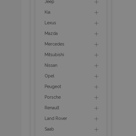
Jeep
mage-messages
Kia
Lexus
Mazda
recently_viewed_p
Mercedes
recently_compare
Mitsubishi
recently_compare
Nissan
Opel
X-Magento-Vary
Peugeot
Porsche
mage-translation-f
Renault
Land Rover
mage-cache-sessi
Saab