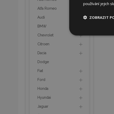
používání jejich s
Alfa Romeo
ZOBRAZIT P
Audi
BMW
Nezbytně nu
Chevrolet
soubory
Citroen
Dacia
Dodge
Fiat
Nez
Ford
Nezbytně nutné soubo
Webové stránky nelz
Honda
Název
Hyundai
section_data_ids
Jaguar