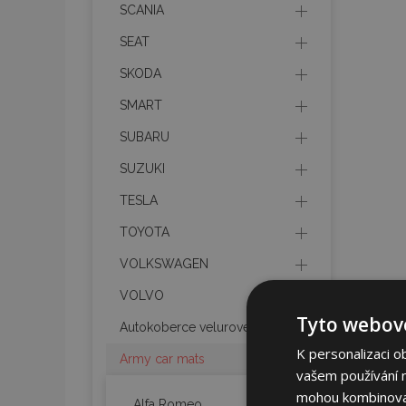
SCANIA
SEAT
SKODA
SMART
SUBARU
SUZUKI
TESLA
TOYOTA
VOLKSWAGEN
VOLVO
Tyto webové
Autokoberce velurové
K personalizaci o
Army car mats
vašem používání na
mohou kombinovat 
Alfa Romeo