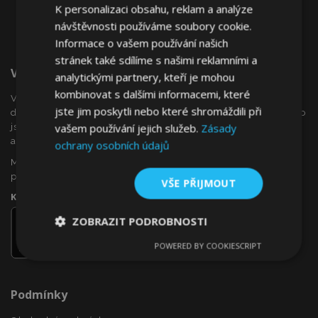
K personalizaci obsahu, reklam a analýze
návštěvnosti používáme soubory cookie.
Informace o vašem používání našich
stránek také sdílíme s našimi reklamními a
Vítejte Na VTVauto.cz
analytickými partnery, kteří je mohou
kombinovat s dalšími informacemi, které
VTVauto je maloobchodním prodejcem a velkoobchodním
jste jim poskytli nebo které shromáždili při
dodavatelem autopříslušenství a autodoplňků v Evropě, jako
vašem používání jejich služeb.
Zásady
jsou např .: ozdobné kryty kol (poklice), okenní deflektory,
autopotahy, autorohože, chromové kryty a rámy, ...
ochrany osobních údajů
Máte zájem o dropshipping, nebo se chcete stát naším
partnerem?
VŠE PŘIJMOUT
Kontaktujte nás ještě dnes!
ZOBRAZIT PODROBNOSTI
POWERED BY COOKIESCRIPT
Nezbytně
Výkonové
Soubory
nutné
soubory
cílení
soubory
Podmínky